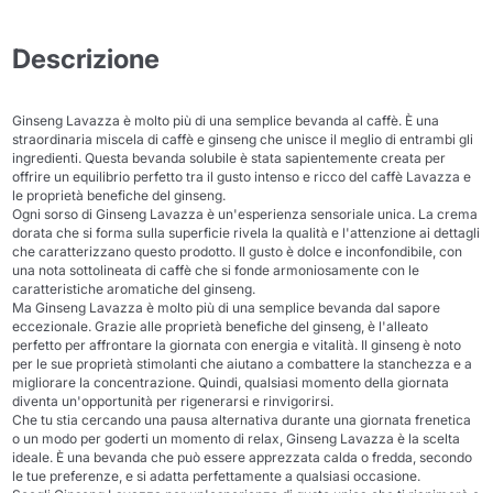
Descrizione
Ginseng Lavazza è molto più di una semplice bevanda al caffè. È una
straordinaria miscela di caffè e ginseng che unisce il meglio di entrambi gli
ingredienti. Questa bevanda solubile è stata sapientemente creata per
offrire un equilibrio perfetto tra il gusto intenso e ricco del caffè Lavazza e
le proprietà benefiche del ginseng.
Ogni sorso di Ginseng Lavazza è un'esperienza sensoriale unica. La crema
dorata che si forma sulla superficie rivela la qualità e l'attenzione ai dettagli
che caratterizzano questo prodotto. Il gusto è dolce e inconfondibile, con
una nota sottolineata di caffè che si fonde armoniosamente con le
caratteristiche aromatiche del ginseng.
Ma Ginseng Lavazza è molto più di una semplice bevanda dal sapore
eccezionale. Grazie alle proprietà benefiche del ginseng, è l'alleato
perfetto per affrontare la giornata con energia e vitalità. Il ginseng è noto
per le sue proprietà stimolanti che aiutano a combattere la stanchezza e a
migliorare la concentrazione. Quindi, qualsiasi momento della giornata
diventa un'opportunità per rigenerarsi e rinvigorirsi.
Che tu stia cercando una pausa alternativa durante una giornata frenetica
o un modo per goderti un momento di relax, Ginseng Lavazza è la scelta
ideale. È una bevanda che può essere apprezzata calda o fredda, secondo
le tue preferenze, e si adatta perfettamente a qualsiasi occasione.