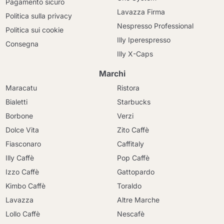
Pagamento sicuro
Lavazza Firma
Politica sulla privacy
Nespresso Professional
Politica sui cookie
Illy Iperespresso
Consegna
Illy X-Caps
Marchi
Maracatu
Ristora
Bialetti
Starbucks
Borbone
Verzi
Dolce Vita
Zito Caffè
Fiasconaro
Caffitaly
Illy Caffè
Pop Caffè
Izzo Caffè
Gattopardo
Kimbo Caffè
Toraldo
Lavazza
Altre Marche
Lollo Caffè
Nescafè