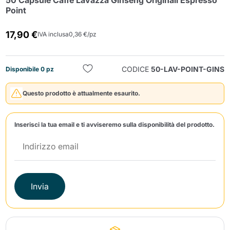
50 Capsule Caffè Lavazza Ginseng Originali Espresso
Point
17,90 €
IVA inclusa
0,36 €/pz
CODICE
50-LAV-POINT-GINS
Disponibile 0 pz
Invia
Questo prodotto è attualmente esaurito.
Inserisci la tua email e ti avviseremo sulla disponibilità del prodotto.
Invia