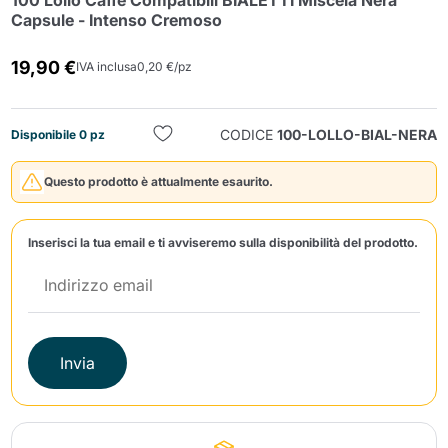
100 Lollo Caffè Compatibili BIALETTI Miscela Nera
Capsule - Intenso Cremoso
19,90 €
IVA inclusa
0,20 €/pz
CODICE
100-LOLLO-BIAL-NERA
Disponibile 0 pz
Invia
Questo prodotto è attualmente esaurito.
Inserisci la tua email e ti avviseremo sulla disponibilità del prodotto.
Invia