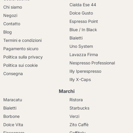
Cialda Ese 44
Chi siamo
Dolce Gusto
Negozi
Espresso Point
Contatto
Blue / In Black
Blog
Bialetti
Termini e condizioni
Uno System
Pagamento sicuro
Lavazza Firma
Politica sulla privacy
Nespresso Professional
Politica sui cookie
Illy Iperespresso
Consegna
Illy X-Caps
Marchi
Maracatu
Ristora
Bialetti
Starbucks
Borbone
Verzi
Dolce Vita
Zito Caffè
Fiasconaro
Caffitaly