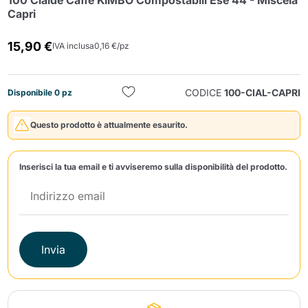
100 Cialde Caffè KIMBO Compostabili Ese 44 - Miscela
Capri
15,90 €
IVA inclusa
0,16 €/pz
CODICE
100-CIAL-CAPRI
Disponibile 0 pz
Invia
Questo prodotto è attualmente esaurito.
Inserisci la tua email e ti avviseremo sulla disponibilità del prodotto.
Invia