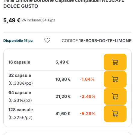
Te al Limone Borbone Capsule compatibili NESCAFE
DOLCE GUSTO
5,49 €
IVA inclusa
0,34 €/pz
CODICE
16-BORB-DG-TE-LIMONE
Disponibile 15 pz
Invia
16 capsule
5,49 €
32 capsule
10,80 €
-1.64%
(0.338€/pz)
64 capsule
21,20 €
-3.46%
(0.331€/pz)
128 capsule
41,60 €
-5.28%
(0.325€/pz)