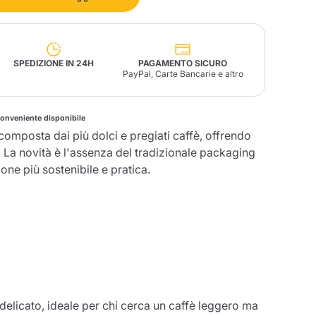
Fonte – Handcrafted
Blends
Patè, Olio, Pasta &
Specialità
Illy X-Caps
arche
Nescafè
Sandemetrio
SPEDIZIONE IN 24H
PAGAMENTO SICURO
PayPal, Carte Bancarie e altro
conveniente disponibile
composta dai più dolci e pregiati caffè, offrendo
Raptus
 La novità è l'assenza del tradizionale packaging
afè
Fonte
Parfum
one più sostenibile e pratica.
no
co
 delicato, ideale per chi cerca un caffè leggero ma