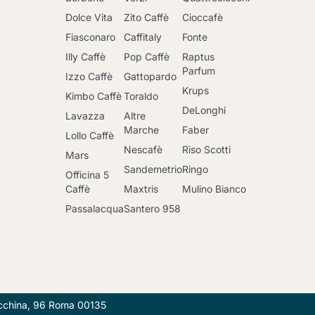
Dolce Vita
Zito Caffè
Cioccafè
Fiasconaro
Caffitaly
Fonte
Illy Caffè
Pop Caffè
Raptus
Parfum
Izzo Caffè
Gattopardo
Krups
Kimbo Caffè
Toraldo
DeLonghi
Lavazza
Altre
Marche
Faber
Lollo Caffè
Nescafè
Riso Scotti
Mars
Sandemetrio
Ringo
Officina 5
Caffè
Maxtris
Mulino Bianco
Passalacqua
Santero 958
Vai al carrello
Lucchina, 96 Roma 00135