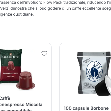
l'assenza dell'involucro Flow Pack tradizionale, riducendo 
Verzì dimostra che si può godere di un caffè eccellente scegl
sigenze quotidiane.
Il prodotto è stato aggiunto con
successo al carrello
nua a fare acquisti
Continua a fare acquisti
Aggiungi la quantità minima cons
Continua a fare acquisti
Continua a fare acquisti
Vai al carrello
Caffè
Invia
onespresso Miscela
100 capsule Borbone
ica compatibile