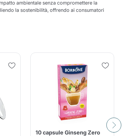
l'impatto ambientale senza compromettere la
iendo la sostenibilità, offrendo ai consumatori
entita
10 capsule Ginseng Zero
10