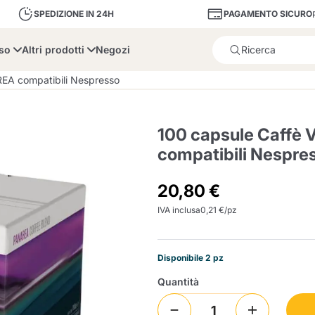
PAGAMENTO SICURO
SPEDIZIONE IN 24H
sso
Altri prodotti
Negozi
Il prodotto è stato aggiunto
REA compatibili Nespresso
100 capsule Caffè 
compatibili Nespre
bone
Dolce Vita
Fiasconaro
Illy Ca
20,80 €
IVA inclusa
0,21 €/pz
Delizie e Zucchero
Illy Iperespresso
A Modo Mio
Portacapsule e cialde
Cialda Ese 44
Cialde Ese
Decalcificanti e Filtr
Caffitaly System
Nespresso
Compostabili
Disponibile 2 pz
Officina 5
ars
Passalacqua
Risto
Quantità
Caffè