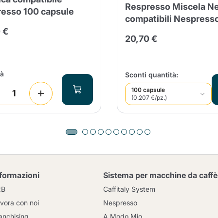
Respresso Miscela Ne
esso 100 capsule
compatibili Nespress
 €
20,70 €
tà
Sconti quantità:
100 capsule
(0.207 €/pz.)
nformazioni
Sistema per macchine da caffè
2B
Caffitaly System
vora con noi
Nespresso
anchising
A Modo Mio