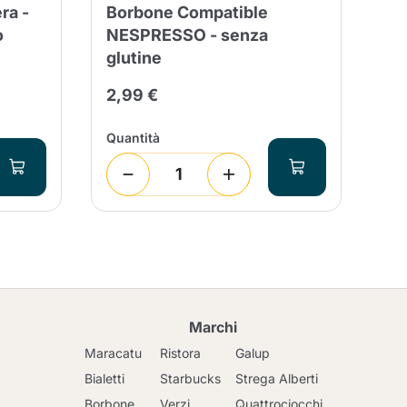
ra -
Borbone Compatible
Bo
o
NESPRESSO - senza
2,
glutine
2,99 €
Quantità
Sco
1
(
Marchi
Maracatu
Ristora
Galup
Bialetti
Starbucks
Strega Alberti
Borbone
Verzi
Quattrociocchi