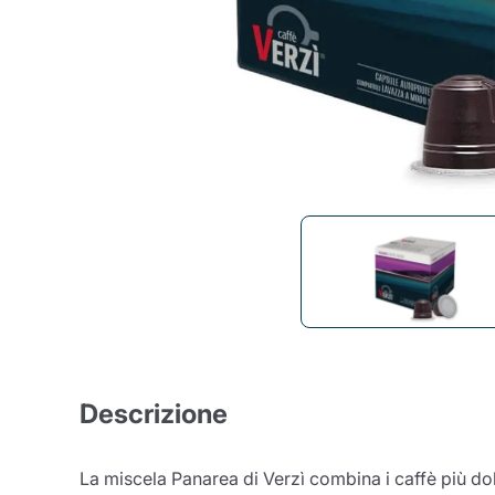
Bialetti
Uno System
Sandeme Cosmetici
Offerte
Zito Caffè
Caffitaly
Pop 
Ga
Santero 958
Maxtris
Fa
Krups
DeLonghi
Descrizione
La miscela Panarea di Verzì combina i caffè più dol