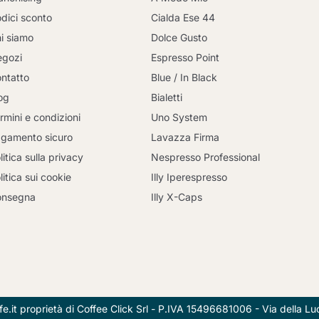
dici sconto
Cialda Ese 44
i siamo
Dolce Gusto
gozi
Espresso Point
ntatto
Blue / In Black
og
Bialetti
rmini e condizioni
Uno System
gamento sicuro
Lavazza Firma
litica sulla privacy
Nespresso Professional
litica sui cookie
Illy Iperespresso
onsegna
Illy X-Caps
Continua a fare acquisti
.it proprietà di Coffee Click Srl - P.IVA 15496681006 - Via della 