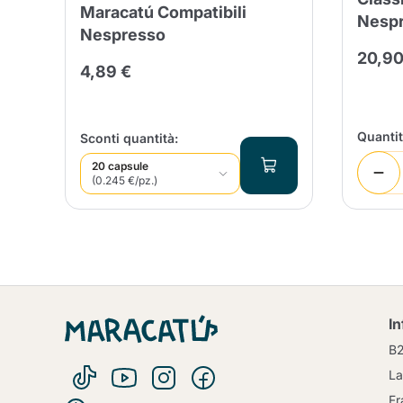
Maracatú Compatibili
Nespr
Nespresso
20,90
4,89 €
Quanti
Sconti quantità:
20 capsule
(0.245 €/pz.)
I
B
La
Fr