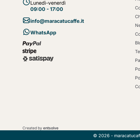
Lunedì-venerdì
Co
09:00 - 17:00
Ch
info@maracatucaffe.it
Ne
WhatsApp
Co
Bl
Te
Pa
Po
Po
C
Created by
entsolve
© 2026 - maracatucaffe