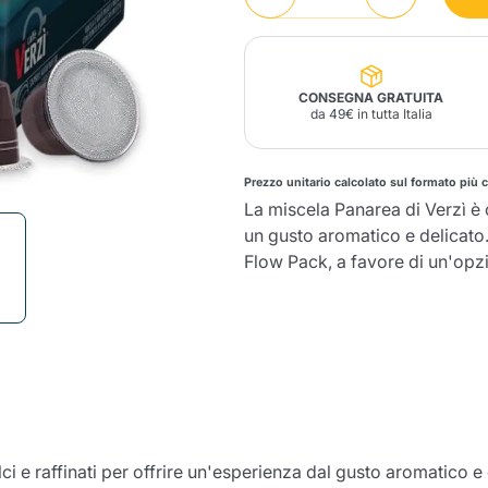
Lavazza Firma
Nespresso
Illy Iperespresso
Profumi Ambiente
Maracatu Accessori
Panettoni e prodotti
Professional
artigianali
Caffè
Gattopardo
Toraldo
Altre M
CONSEGNA GRATUITA
da 49€ in tutta Italia
Prezzo unitario calcolato sul formato più 
La miscela Panarea di Verzì è 
lup
Strega
un gusto aromatico e delicato.
Quattrociocchi
Ciocc
Alberti
Flow Pack, a favore di un'opzi
Muli
Ringo
Riso Scotti
ber
Bian
ci e raffinati per offrire un'esperienza dal gusto aromatico e