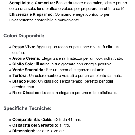
Facile da usare e da pulire, ideale per chi
Semplicità e Comodità:
cerca una soluzione pratica e veloce per preparare un ottimo caffè.
Consumo energetico ridotto per
Efficienza e Risparmio:
un’esperienza sostenibile e conveniente.
Colori Disponibili:
Aggiungi un tocco di passione e vitalità alla tua
Rosso Vivo:
cucina.
Eleganza e raffinatezza per un look sofisticato.
Avorio Crema:
Illumina la tua giornata con energia positiva.
Giallo Sole:
Per un tocco di eleganza naturale.
Verde Smeraldo:
Un colore neutro e versatile per un ambiente raffinato.
Tortora:
Un classico senza tempo, perfetto per ogni
Bianco Puro:
arredamento.
La scelta elegante per uno stile sofisticato.
Nero Classico:
Specifiche Tecniche:
Cialde ESE da 44 mm.
Compatibilità:
1 litro.
Capacità del Serbatoio:
22 x 26 x 28 cm.
Dimensioni: