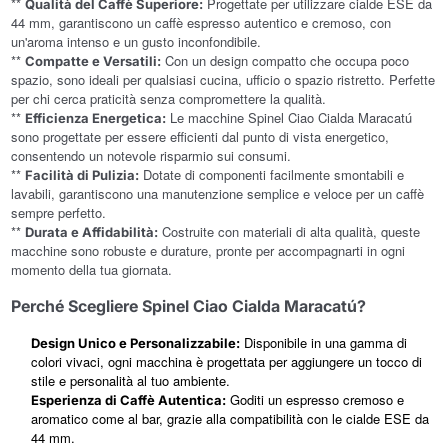
**
Progettate per utilizzare cialde ESE da
Qualità del Caffè Superiore:
44 mm, garantiscono un caffè espresso autentico e cremoso, con
un'aroma intenso e un gusto inconfondibile.
**
Con un design compatto che occupa poco
Compatte e Versatili:
spazio, sono ideali per qualsiasi cucina, ufficio o spazio ristretto. Perfette
per chi cerca praticità senza compromettere la qualità.
**
Le macchine Spinel Ciao Cialda Maracatú
Efficienza Energetica:
sono progettate per essere efficienti dal punto di vista energetico,
consentendo un notevole risparmio sui consumi.
**
Dotate di componenti facilmente smontabili e
Facilità di Pulizia:
lavabili, garantiscono una manutenzione semplice e veloce per un caffè
sempre perfetto.
**
Costruite con materiali di alta qualità, queste
Durata e Affidabilità:
macchine sono robuste e durature, pronte per accompagnarti in ogni
momento della tua giornata.
Perché Scegliere Spinel Ciao Cialda Maracatú?
Disponibile in una gamma di
Design Unico e Personalizzabile:
colori vivaci, ogni macchina è progettata per aggiungere un tocco di
stile e personalità al tuo ambiente.
Goditi un espresso cremoso e
Esperienza di Caffè Autentica:
aromatico come al bar, grazie alla compatibilità con le cialde ESE da
44 mm.