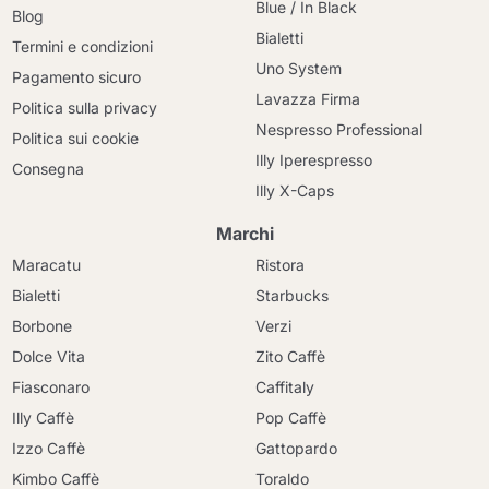
Blue / In Black
Blog
Bialetti
Termini e condizioni
Uno System
Pagamento sicuro
Lavazza Firma
Politica sulla privacy
Nespresso Professional
Politica sui cookie
Illy Iperespresso
Consegna
Illy X-Caps
Marchi
Maracatu
Ristora
Bialetti
Starbucks
Borbone
Verzi
Dolce Vita
Zito Caffè
Fiasconaro
Caffitaly
Illy Caffè
Pop Caffè
Izzo Caffè
Gattopardo
Kimbo Caffè
Toraldo