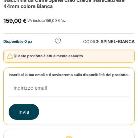
Macchina da Caffè Spinel Ciao Cialda Maracatú ese
44mm colore Bianca
159,00 €
IVA inclusa
159,00 €/pz
CODICE
SPINEL-BIANCA
Disponibile 0 pz
Invia
Questo prodotto è attualmente esaurito.
Inserisci la tua email e ti avviseremo sulla disponibilità del prodotto.
Invia