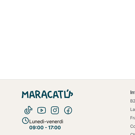
I
B
La
Fr
Lunedì-venerdì
Co
09:00 - 17:00
Ch