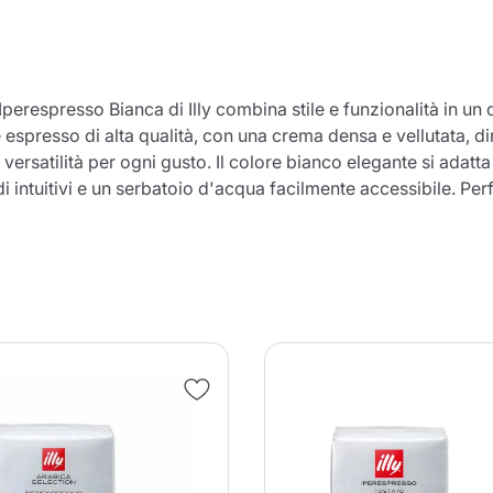
espresso Bianca di Illy combina stile e funzionalità in un 
spresso di alta qualità, con una crema densa e vellutata, dir
versatilità per ogni gusto. Il colore bianco elegante si adatt
 intuitivi e un serbatoio d'acqua facilmente accessibile. Per
Il prodotto è stato aggiunto con
successo al carrello