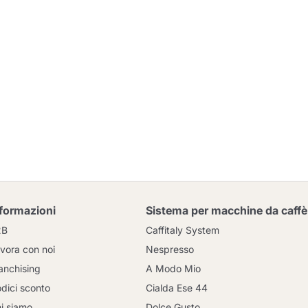
nformazioni
Sistema per macchine da caffè
2B
Caffitaly System
vora con noi
Nespresso
anchising
A Modo Mio
dici sconto
Cialda Ese 44
i siamo
Dolce Gusto