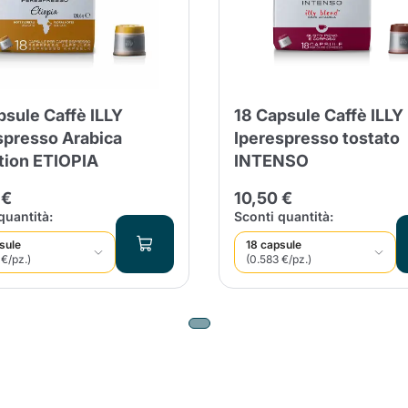
nua a fare acquisti
Continua a fare acquisti
Aggiungi la quantità minima cons
Continua a fare acquisti
Continua a fare acquisti
Vai al carrello
psule Caffè ILLY
18 Capsule Caffè ILLY
spresso Arabica
Iperespresso tostato
Invia
tion ETIOPIA
INTENSO
 €
10,50 €
quantità:
Sconti quantità:
sule
18 capsule
 €/pz.)
(0.583 €/pz.)