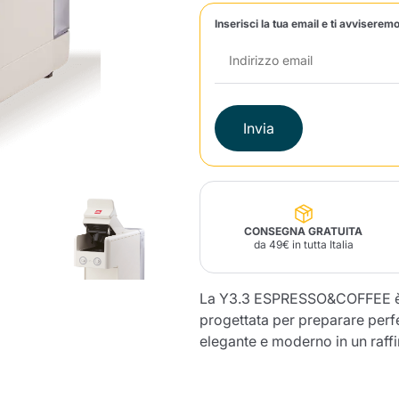
Inserisci la tua email e ti avviseremo
Lavazza Firma
Nespresso
Illy Iperespresso
Profumi Ambiente
Maracatu Accessori
Panettoni e prodotti
Professional
artigianali
Caffè
Gattopardo
Toraldo
Altre M
Invia
lup
Strega
Quattrociocchi
Ciocc
Alberti
CONSEGNA GRATUITA
da 49€ in tutta Italia
La Y3.3 ESPRESSO&COFFEE è u
Muli
Ringo
Riso Scotti
ber
Bian
progettata per preparare perfe
elegante e moderno in un raff