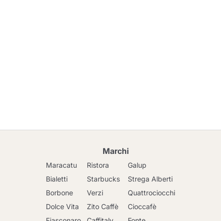
Marchi
Maracatu
Ristora
Galup
Bialetti
Starbucks
Strega Alberti
Borbone
Verzi
Quattrociocchi
Dolce Vita
Zito Caffè
Cioccafè
Fiasconaro
Caffitaly
Fonte