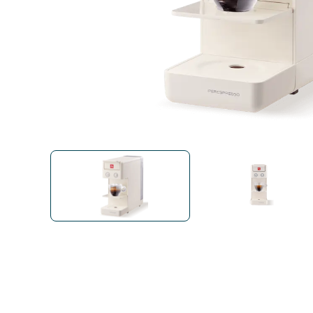
Bialetti
Uno System
Sandeme Cosmetici
Offerte
Zito Caffè
Caffitaly
Pop 
Ga
Santero 958
Maxtris
Fa
Krups
DeLonghi