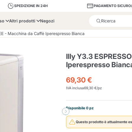
PAGAMENTO SICURO
SPEDIZIONE IN 24H
sso
Altri prodotti
Negozi
Il prodotto è stato aggiunto
E - Macchina da Caffè Iperespresso Bianca
Illy Y3.3 ESPRESSO
Iperespresso Bianc
bone
Dolce Vita
Fiasconaro
Illy Ca
69,30 €
IVA inclusa
69,30 €/pz
Delizie e Zucchero
Illy Iperespresso
A Modo Mio
Portacapsule e cialde
Cialda Ese 44
Cialde Ese
Decalcificanti e Filtr
Caffitaly System
Nespresso
Compostabili
Disponibile 0 pz
Officina 5
ars
Passalacqua
Risto
Caffè
Questo prodotto è attualmente es