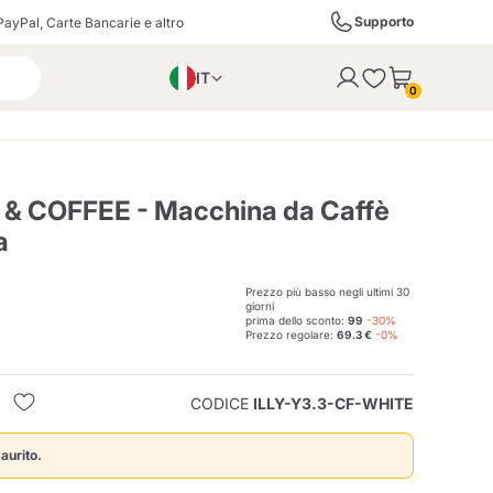
Supporto
PayPal, Carte Bancarie e altro
IT
 con successo al carrello
0
EN
PL
DE
 & COFFEE - Macchina da Caffè
a
ffè
Izzo Caffè
Kimbo Caffè
Prezzo più basso negli ultimi 30
giorni
prima dello sconto:
99
-30%
Prezzo regolare:
69.3 €
-0%
i
Liquori, Distillati e
Espresso Point
Caffitaly
Blue / In Black
SodaStream
Bollicine
CODICE
ILLY-Y3.3-CF-WHITE
ra
Starbucks
Verzi
aurito.