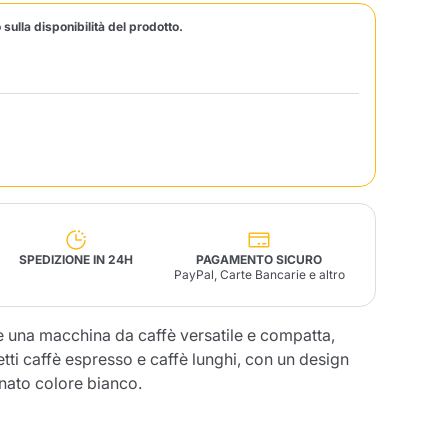
 sulla disponibilità del prodotto.
Fonte – Handcrafted
Blends
Patè, Olio, Pasta &
Specialità
Illy X-Caps
arche
Nescafè
Sandemetrio
Raptus
afè
Fonte
Parfum
SPEDIZIONE IN 24H
PAGAMENTO SICURO
PayPal, Carte Bancarie e altro
na macchina da caffè versatile e compatta,
no
co
tti caffè espresso e caffè lunghi, con un design
inato colore bianco.