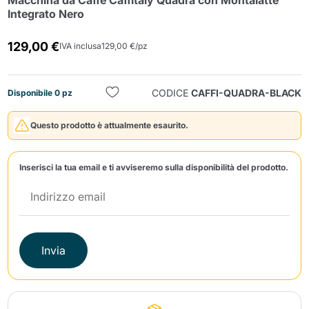
Macchina da Caffè Caffitaly Quadra con Montalatte
Integrato Nero
129,00 €
IVA inclusa
129,00 €/pz
CODICE
CAFFI-QUADRA-BLACK
Disponibile 0 pz
Invia
Questo prodotto è attualmente esaurito.
Inserisci la tua email e ti avviseremo sulla disponibilità del prodotto.
Invia