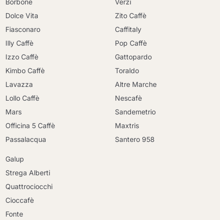
Borbone
Verzi
Dolce Vita
Zito Caffè
Fiasconaro
Caffitaly
Illy Caffè
Pop Caffè
Izzo Caffè
Gattopardo
Kimbo Caffè
Toraldo
Lavazza
Altre Marche
Lollo Caffè
Nescafè
Mars
Sandemetrio
Officina 5 Caffè
Maxtris
Passalacqua
Santero 958
Galup
Strega Alberti
Quattrociocchi
Cioccafè
Fonte