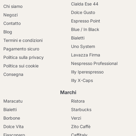
Cialda Ese 44
Chi siamo
Dolce Gusto
Negozi
Espresso Point
Contatto
Blue / In Black
Blog
Bialetti
Termini e condizioni
Uno System
Pagamento sicuro
Lavazza Firma
Politica sulla privacy
Nespresso Professional
Politica sui cookie
Illy Iperespresso
Consegna
Illy X-Caps
Marchi
Maracatu
Ristora
Bialetti
Starbucks
Borbone
Verzi
Dolce Vita
Zito Caffè
Fiasconaro
Caffitaly