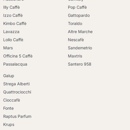
Illy Caffè
Pop Caffè
Izzo Caffè
Gattopardo
Kimbo Caffè
Toraldo
Lavazza
Altre Marche
Lollo Caffè
Nescafè
Mars
Sandemetrio
Officina 5 Caffè
Maxtris
Passalacqua
Santero 958
Galup
Strega Alberti
Quattrociocchi
Cioccafè
Continua a fare acquisti
Fonte
Continua a fare acquisti
Raptus Parfum
Vai al carrello
Vai al carrello
Krups