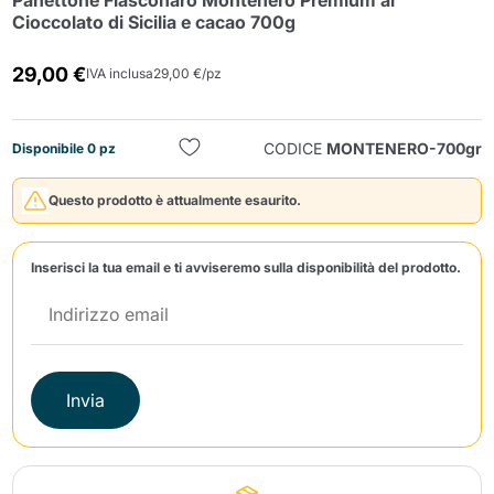
Panettone Fiasconaro Montenero Premium al
Cioccolato di Sicilia e cacao 700g
29,00 €
IVA inclusa
29,00 €/pz
CODICE
MONTENERO-700gr
Disponibile 0 pz
Invia
Questo prodotto è attualmente esaurito.
Inserisci la tua email e ti avviseremo sulla disponibilità del prodotto.
Invia