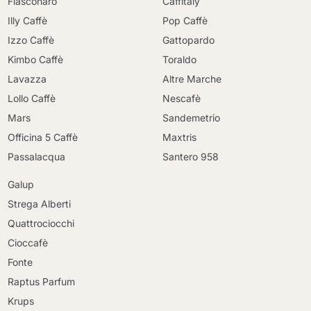
Fiasconaro
Caffitaly
Illy Caffè
Pop Caffè
Izzo Caffè
Gattopardo
Kimbo Caffè
Toraldo
Lavazza
Altre Marche
Lollo Caffè
Nescafè
Mars
Sandemetrio
Officina 5 Caffè
Maxtris
Passalacqua
Santero 958
Galup
Strega Alberti
Quattrociocchi
Cioccafè
Fonte
Raptus Parfum
Krups