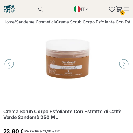
IT
Il prodotto è stato aggiunto con successo al
0
carrello
EN
Il prodotto è stato aggiunto con successo al
Home
/
Sandeme Cosmetici
/
Crema Scrub Corpo Esfoliante Con Est
carrello
PL
DE
Continua a fare acquisti
Continua a fare acquisti
Aggiungi la quantità minima consentita
Continua a fare acquisti
Crema Scrub Corpo Esfoliante Con Estratto di Caffè
Verde Sandemè 250 ML
23,90 €
IVA inclusa
23,90 €/pz