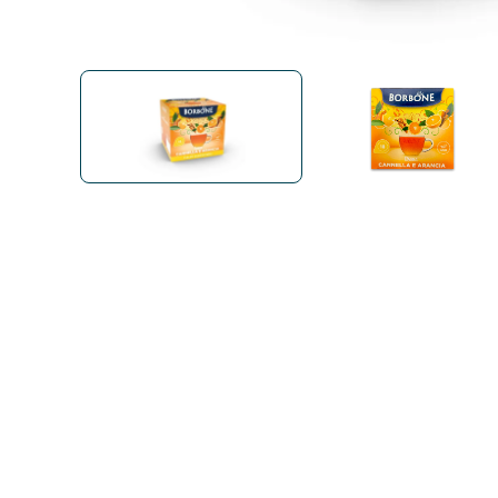
Bialetti
Uno System
Sandeme Cosmetici
Offerte
Zito Caffè
Caffitaly
Pop 
Ga
Santero 958
Maxtris
Fa
Krups
DeLonghi