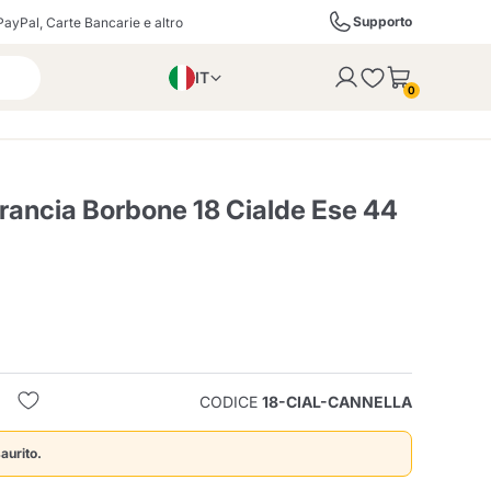
Supporto
PayPal, Carte Bancarie e altro
IT
 con successo al carrello
0
EN
PL
DE
rancia Borbone 18 Cialde Ese 44
ffè
Izzo Caffè
Kimbo Caffè
i
Liquori, Distillati e
Espresso Point
Caffitaly
Blue / In Black
SodaStream
Bollicine
CODICE
18-CIAL-CANNELLA
ra
Starbucks
Verzi
aurito.