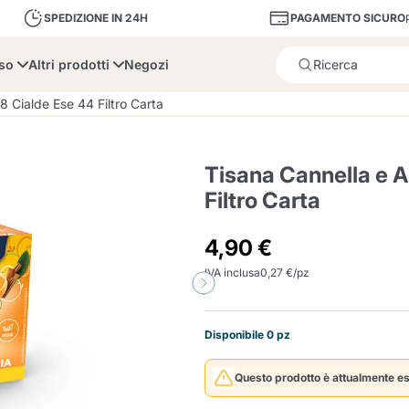
PAGAMENTO SICURO
SPEDIZIONE IN 24H
sso
Altri prodotti
Negozi
Il prodotto è stato aggiunto
8 Cialde Ese 44 Filtro Carta
Tisana Cannella e A
Filtro Carta
bone
Dolce Vita
Fiasconaro
Illy Ca
4,90 €
IVA inclusa
0,27 €/pz
Delizie e Zucchero
Illy Iperespresso
A Modo Mio
Portacapsule e cialde
Cialda Ese 44
Cialde Ese
Decalcificanti e Filtr
Caffitaly System
Nespresso
Compostabili
Disponibile 0 pz
Officina 5
ars
Passalacqua
Risto
Caffè
Questo prodotto è attualmente es