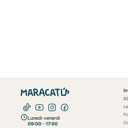
I
B
La
Fr
Lunedì-venerdì
Co
09:00 - 17:00