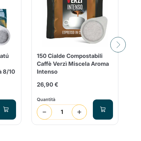
catú
150 Cialde Compostabili
15
Caffè Verzì Miscela Aroma
TO
à 8/10
Intenso
C
26,90 €
26
Quantità
Qua