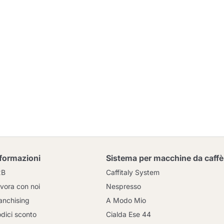
nformazioni
Sistema per macchine da caffè
2B
Caffitaly System
vora con noi
Nespresso
anchising
A Modo Mio
dici sconto
Cialda Ese 44