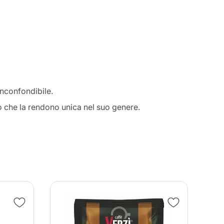
inconfondibile.
o che la rendono unica nel suo genere.
OF