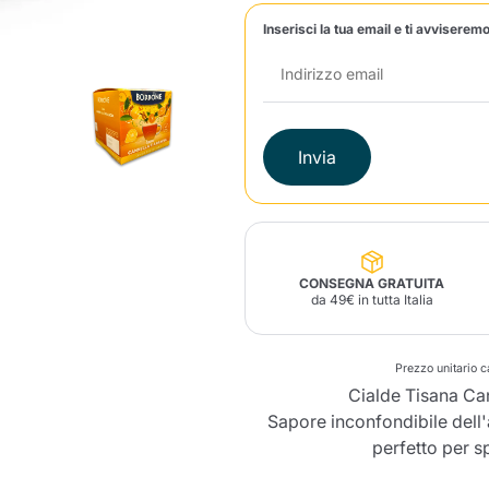
Inserisci la tua email e ti avviseremo
Lavazza Firma
Nespresso
Illy Iperespresso
Profumi Ambiente
Maracatu Accessori
Panettoni e prodotti
Professional
artigianali
Caffè
Gattopardo
Toraldo
Altre M
Invia
lup
Strega
Quattrociocchi
Ciocc
Alberti
CONSEGNA GRATUITA
da 49€ in tutta Italia
Muli
Prezzo unitario c
Ringo
Riso Scotti
ber
Bian
Cialde Tisana Ca
Sapore inconfondibile dell'a
perfetto per s