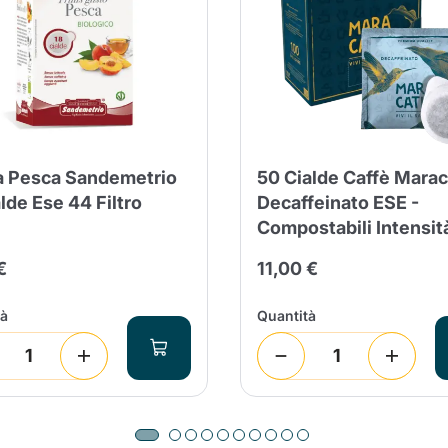
la Pesca Sandemetrio
50 Cialde Caffè Mara
lde Ese 44 Filtro
Decaffeinato ESE -
Compostabili Intensit
€
11,00 €
tà
Quantità