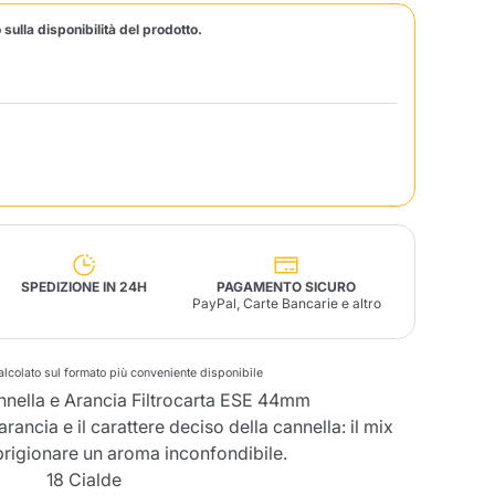
 sulla disponibilità del prodotto.
Fonte – Handcrafted
Blends
Patè, Olio, Pasta &
Specialità
Illy X-Caps
arche
Nescafè
Sandemetrio
Raptus
afè
Fonte
Parfum
SPEDIZIONE IN 24H
PAGAMENTO SICURO
PayPal, Carte Bancarie e altro
no
alcolato sul formato più conveniente disponibile
co
nnella e Arancia Filtrocarta ESE 44mm
rancia e il carattere deciso della cannella: il mix
prigionare un aroma inconfondibile.
18 Cialde