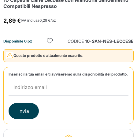
10 Capsule Caffè Leccese con Mandorla Sandemetrio
Compatibili Nespresso
2,89 €
IVA inclusa
0,29 €/pz
CODICE
10-SAN-NES-LECCESE
Disponibile 0 pz
Invia
Questo prodotto è attualmente esaurito.
Inserisci la tua email e ti avviseremo sulla disponibilità del prodotto.
Invia