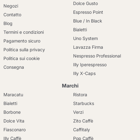
Dolce Gusto
Negozi
Espresso Point
Contatto
Blue / In Black
Blog
Bialetti
Termini e condizioni
Uno System
Pagamento sicuro
Lavazza Firma
Politica sulla privacy
Nespresso Professional
Politica sui cookie
Illy Iperespresso
Consegna
Illy X-Caps
Marchi
Maracatu
Ristora
Bialetti
Starbucks
Borbone
Verzi
Dolce Vita
Zito Caffè
Fiasconaro
Caffitaly
Illy Caffè
Pop Caffè