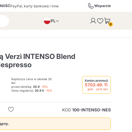
TNOŚĆ
Wsparcie
PayPal, karty bankowe i inne
PL
odany do koszyka
0
EN
IT
DE
ą Verzì INTENSO Blend
Nespresso
ffè
Izzo Caffè
Kimbo Caffè
Najniższa cena w okresie 30
Koniec promocji
dni
5703
:
49
:
10
przed obniżką:
20.9
-10%
god
prot
sec
ry
Likiery, Alkohole i
Espresso Point
Caffitaly
Blue / In Black
SodaStream
Cena regularna:
20.9 €
-10%
Wina Musujące
KOD
100-INTENSO-NES
ra
Starbucks
Verzi
tępny.