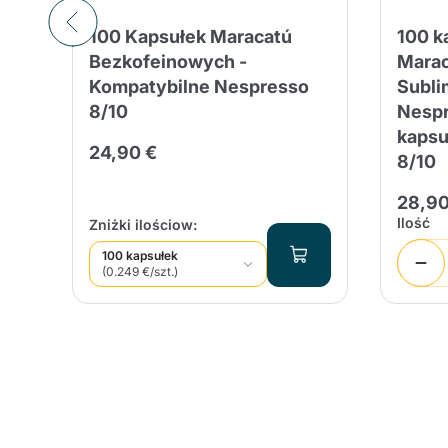
100 Kapsułek Maracatú
100 k
Bezkofeinowych -
Marac
Kompatybilne Nespresso
Subli
8/10
Nespr
kapsu
24,90 €
8/10
28,90
Ilość
Zniżki ilościow:
100 kapsułek
(0.249 €/szt.)