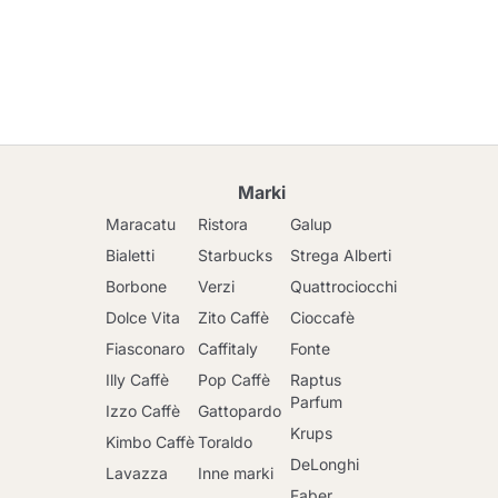
Marki
Maracatu
Ristora
Galup
Bialetti
Starbucks
Strega Alberti
Borbone
Verzi
Quattrociocchi
Dolce Vita
Zito Caffè
Cioccafè
Fiasconaro
Caffitaly
Fonte
Illy Caffè
Pop Caffè
Raptus
Parfum
Izzo Caffè
Gattopardo
Krups
Kimbo Caffè
Toraldo
DeLonghi
Lavazza
Inne marki
Faber