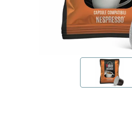
Bialetti
Uno System
Sandemè Kosmetyki
Oferty
Zito Caffè
Caffitaly
Pop 
Ga
Santero 958
Maxtris
Fa
Krups
DeLonghi