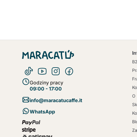
I
B
Pr
Fr
Godziny pracy
Ko
09:00 - 17:00
O 
info@maracatucaffe.it
Sk
WhatsApp
Ko
Bl
Za