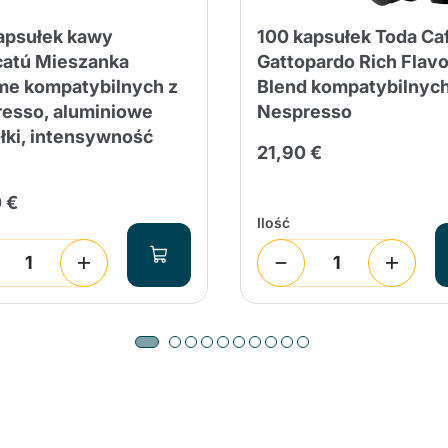
apsułek kawy
100 kapsułek Toda Ca
atú Mieszanka
Gattopardo Rich Flav
me kompatybilnych z
Blend kompatybilnych
esso, aluminiowe
Nespresso
łki, intensywność
21,90 €
 €
Ilość
Produkt został poprawnie dodany do