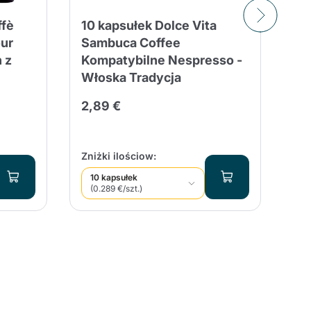
ffè
10 kapsułek Dolce Vita
10
our
Sambuca Coffee
Ka
 z
Kompatybilne Nespresso -
Sm
Włoska Tradycja
2,
2,89 €
Zniżki ilościow:
Zni
10 kapsułek
1
(0.289 €/szt.)
(