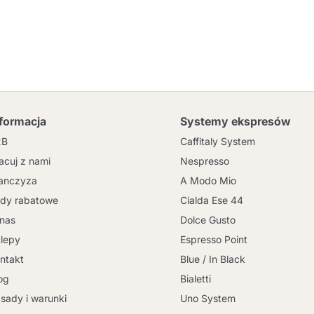
nformacja
Systemy ekspresów
2B
Caffitaly System
acuj z nami
Nespresso
anczyza
A Modo Mio
dy rabatowe
Cialda Ese 44
nas
Dolce Gusto
lepy
Espresso Point
ntakt
Blue / In Black
og
Bialetti
sady i warunki
Uno System