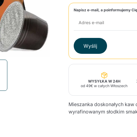
Napisz e-mail, a poinformujemy Cię
Lavazza Firma
Nespresso
Illy Iperespresso
Zapachy do domu
Akcesoria Maracatú
Panettone i desery
Professional
tradycyjne
Caffè
Gattopardo
Toraldo
Inne m
Wyślij
lup
Strega
Quattrociocchi
Ciocc
Alberti
WYSYŁKA W 24H
od 49€ w całych Włoszech
Muli
Mieszanka doskonałych kaw 
Ringo
Riso Scotti
ber
Bian
wyrafinowanym słodkim smaku