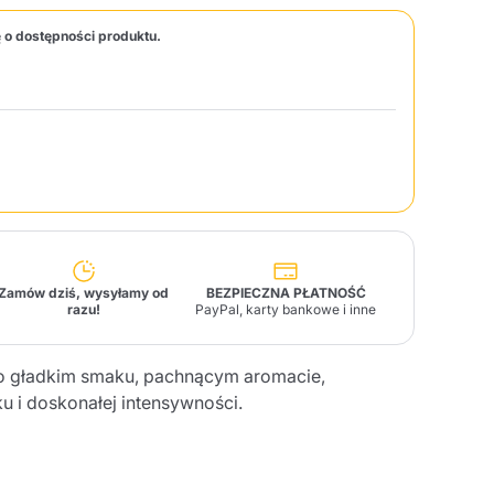
 o dostępności produktu.
Fonte – Handcrafted
Blends
Pasztety, Oleje,
Makarony i Specjały
Illy X-Caps
arki
Nescafè
Sandemetrio
Raptus
afè
Fonte
Parfum
Zamów dziś, wysyłamy od
BEZPIECZNA PŁATNOŚĆ
razu!
PayPal, karty bankowe i inne
no
o gładkim smaku, pachnącym aromacie,
co
 i doskonałej intensywności.