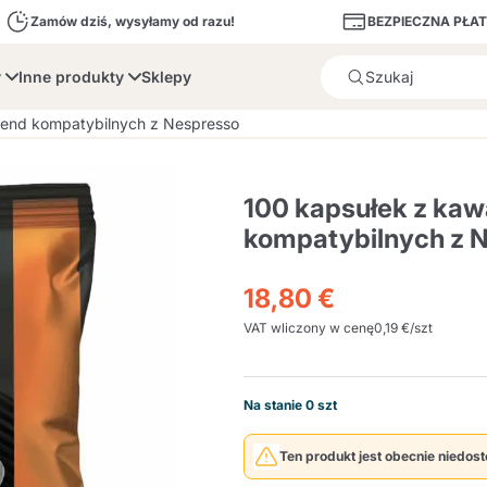
BEZPIECZNA PŁA
Zamów dziś, wysyłamy od razu!
y
Inne produkty
Sklepy
Produkt został poprawnie d
lend kompatybilnych z Nespresso
100 kapsułek z kaw
kompatybilnych z 
bone
Dolce Vita
Fiasconaro
Illy Ca
18,80 €
VAT wliczony w cenę
0,19 €/szt
Illy Iperespresso
Desery i wypieki
A Modo Mio
Pojemniki na kapsułki i
Cialda Ese 44
Cialde Ese
Odkamieniacze i Filt
Caffitaly System
Nespresso
Compostabili
saszetki
Na stanie 0 szt
Officina 5
ars
Passalacqua
Risto
Caffè
Ten produkt jest obecnie niedos