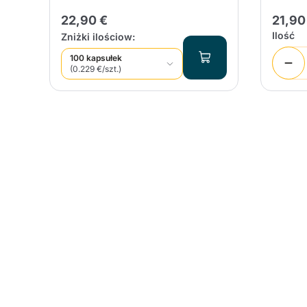
22,90 €
21,90
Ilość
Zniżki ilościow:
100 kapsułek
(0.229 €/szt.)