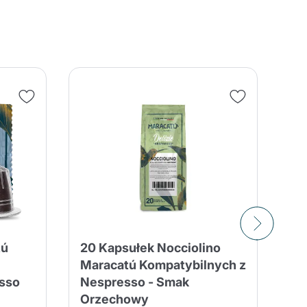
tú
20 Kapsułek Nocciolino
10
Maracatú Kompatybilnych z
Ma
sso
Nespresso - Smak
Ko
Orzechowy
10