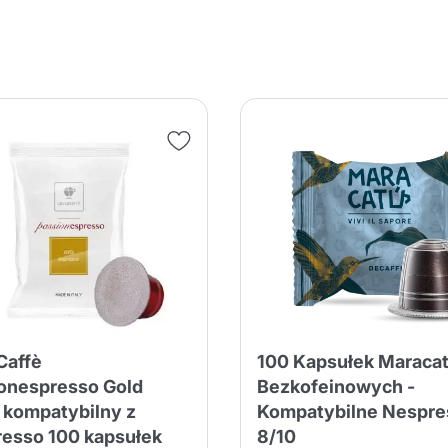
Produkt został poprawnie dodany do
koszyka
Caffè
100 Kapsułek Maraca
onespresso Gold
Bezkofeinowych -
 kompatybilny z
Kompatybilne Nespre
esso 100 kapsułek
8/10