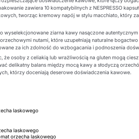
i rozpieszczające doświadczenie kawowe, które łączy boga
akowanie zawiera 10 kompatybilnych z NESPRESSO kapsuł
ych, tworząc kremowy napój w stylu macchiato, który za
o wyselekcjonowane ziarna kawy nasączone autentycznym 
 orzechowymi nutami, które uzupełniają naturalne bogactwo 
browane za ich zdolność do wzbogacania i podnoszenia dośw
, że osoby z celiakią lub wrażliwością na gluten mogą cie
ować delikatny balans między mocą kawy a słodyczą orzech
la tych, którzy doceniają deserowe doświadczenia kawowe.
zecha laskowego
zecha laskowego
omat orzecha laskowego