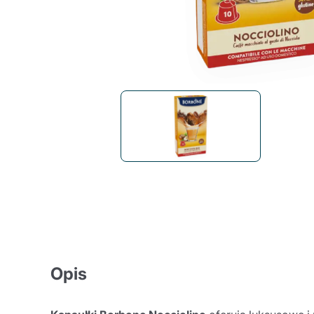
Bialetti
Uno System
Sandemè Kosmetyki
Oferty
Zito Caffè
Caffitaly
Pop 
Ga
Santero 958
Maxtris
Fa
Krups
DeLonghi
Opis