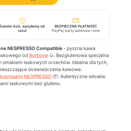
Fonte – Handcrafted
Blends
Pasztety, Oleje,
Makarony i Specjały
Illy X-Caps
arki
Nescafè
Sandemetrio
Zamów dziś, wysyłamy od
BEZPIECZNA PŁATNOŚĆ
razu!
PayPal, karty bankowe i inne
bone NESPRESSO Compatible
- pyszna kawa
laskowego od
Borbone
🌰. Bezglutenowa specjalna
smakiem laskowych orzechów. Idealna dla tych,
Raptus
afè
Fonte
Parfum
pieszczające doświadczenia kawowe.
ekspresami NESPRESSO
📦. Autentyczne włoskie
ami laskowymi bez glutenu.
no
co