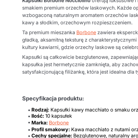
Kapsułki Borbone Nocciolino
oferują luksusowe 
smakiem premium orzechów laskowych. Każde op
wzbogaconą naturalnym aromatem orzechów laskow
kawy a słodkim, orzechowym rozpieszczeniem.
Ta premium mieszanka
Borbone
zawiera eksperck
gładką, aksamitną teksturę z charakterystycznymi
kultury kawiarni, gdzie orzechy laskowe są cele
Kapsułki są całkowicie bezglutenowe, zapewniając
kapsułka jest hermetycznie zamknięta, aby zach
satysfakcjonującą filiżankę, która jest idealna d
Specyfikacja produktu:
Rodzaj:
Kapsułki kawy macchiato o smaku or
Ilość:
10 kapsułek
Marka:
Borbone
Profil smakowy:
Kawa macchiato z nutami or
Cechy specjalne:
Bezglutenowe, naturalny ar