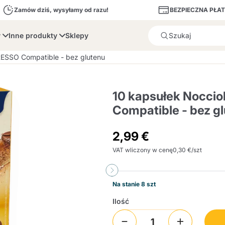
BEZPIECZNA PŁA
Zamów dziś, wysyłamy od razu!
y
Inne produkty
Sklepy
Produkt został poprawnie d
RESSO Compatible - bez glutenu
10 kapsułek Nocci
Compatible - bez g
bone
Dolce Vita
Fiasconaro
Illy Ca
2,99 €
VAT wliczony w cenę
0,30 €/szt
Illy Iperespresso
Desery i wypieki
A Modo Mio
Pojemniki na kapsułki i
Cialda Ese 44
Cialde Ese
Odkamieniacze i Filt
Caffitaly System
Nespresso
Compostabili
saszetki
Na stanie 8 szt
Officina 5
ars
Passalacqua
Risto
Ilość
Caffè