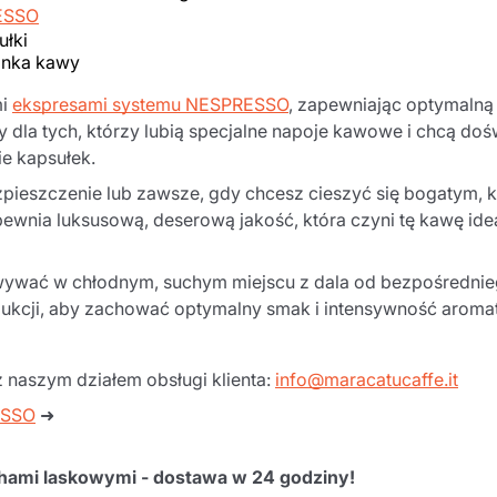
ESSO
ułki
anka kawy
mi
ekspresami systemu NESPRESSO
, zapewniając optymalną
ny dla tych, którzy lubią specjalne napoje kawowe i chcą d
e kapsułek.
ozpieszczenie lub zawsze, gdy chcesz cieszyć się bogaty
wnia luksusową, deserową jakość, która czyni tę kawę ide
wać w chłodnym, suchym miejscu z dala od bezpośredniego
odukcji, aby zachować optymalny smak i intensywność aroma
z naszym działem obsługi klienta:
info@maracatucaffe.it
ESSO
➜
chami laskowymi - dostawa w 24 godziny!