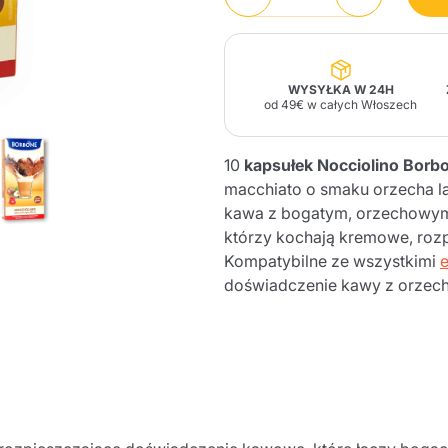
Lavazza Firma
Nespresso
Illy Iperespresso
Zapachy do domu
Akcesoria Maracatú
Panettone i desery
Professional
tradycyjne
Caffè
Gattopardo
Toraldo
Inne m
WYSYŁKA W 24H
od 49€ w całych Włoszech
10
kapsułek Nocciolino Bor
macchiato o smaku orzecha 
lup
kawa z bogatym, orzechowym 
Strega
Quattrociocchi
Ciocc
Alberti
którzy kochają kremowe, roz
Kompatybilne ze wszystkimi
doświadczenie kawy z orzech
Muli
Ringo
Riso Scotti
ber
Bian