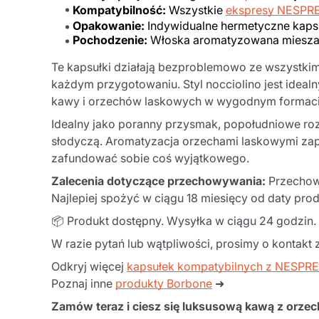
Kompatybilność:
Wszystkie
ekspresy NESPR
Opakowanie:
Indywidualne hermetyczne kaps
Pochodzenie:
Włoska aromatyzowana miesz
Te kapsułki działają bezproblemowo ze wszystki
każdym przygotowaniu. Styl nocciolino jest ideal
kawy i orzechów laskowych w wygodnym formaci
Idealny jako poranny przysmak, popołudniowe r
słodyczą. Aromatyzacja orzechami laskowymi zape
zafundować sobie coś wyjątkowego.
Zalecenia dotyczące przechowywania:
Przechowy
Najlepiej spożyć w ciągu 18 miesięcy od daty pr
📦 Produkt dostępny. Wysyłka w ciągu 24 godzin.
W razie pytań lub wątpliwości, prosimy o kontakt 
Odkryj więcej
kapsułek kompatybilnych z NESPR
Poznaj inne
produkty Borbone
➜
Zamów teraz i ciesz się luksusową kawą z orze