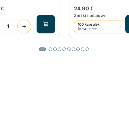
 €
24,90 €
Kontynuuj zakupy
Kontynuuj zakupy
Dodaj minimalną dozwoloną iloś
Kontynuuj zakupy
Zniżki ilościow:
100 kapsułek
(0.249 €/szt.)
Kontynuuj zakupy
Przejdź do koszyka
Wyślij