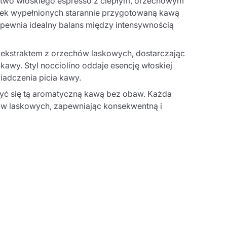
ctwo włoskiego espresso z ciepłym, orzechowym
ek wypełnionych starannie przygotowaną kawą
pewnia idealny balans między intensywnością
ekstraktem z orzechów laskowych, dostarczając
kawy. Styl nocciolino oddaje esencję włoskiej
iadczenia picia kawy.
szyć się tą aromatyczną kawą bez obaw. Każda
ów laskowych, zapewniając konsekwentną i