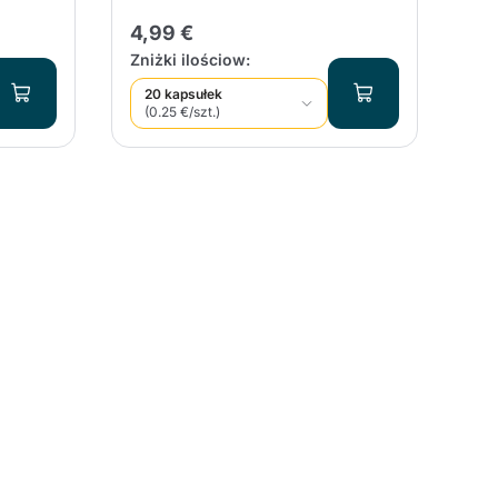
4,99 €
19
ć
Zniżki ilościow:
Zni
20 kapsułek
1
(0.25 €/szt.)
(