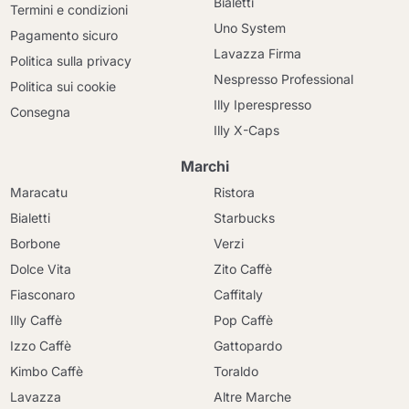
Bialetti
Termini e condizioni
Uno System
Pagamento sicuro
Lavazza Firma
Politica sulla privacy
Nespresso Professional
Politica sui cookie
Illy Iperespresso
Consegna
Illy X-Caps
Marchi
Maracatu
Ristora
Bialetti
Starbucks
Borbone
Verzi
Dolce Vita
Zito Caffè
Fiasconaro
Caffitaly
Illy Caffè
Pop Caffè
Izzo Caffè
Gattopardo
Kimbo Caffè
Toraldo
Lavazza
Altre Marche