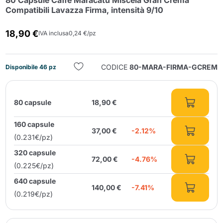
80 Capsule Caffè Maracatú Miscela Gran Crema
Compatibili Lavazza Firma, intensità 9/10
18,90 €
IVA inclusa
0,24 €/pz
CODICE
80-MARA-FIRMA-GCREM
Disponibile 46 pz
Invia
80 capsule
18,90 €
160 capsule
37,00 €
-2.12%
(0.231€/pz)
320 capsule
72,00 €
-4.76%
(0.225€/pz)
640 capsule
140,00 €
-7.41%
(0.219€/pz)