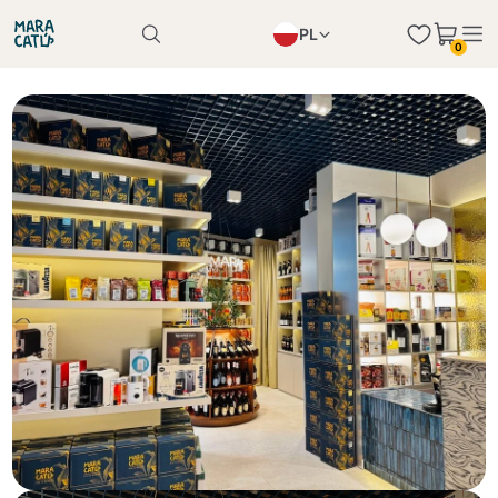
PL
0
Produkt został poprawnie dodany do koszyka
EN
Produkt został poprawnie dodany do koszyka
IT
DE
Kontynuuj zakupy
Kontynuuj zakupy
Kontynuuj zakupy
Dodaj minimalną dozwoloną ilość