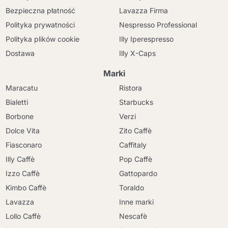
Bezpieczna płatność
Lavazza Firma
Polityka prywatności
Nespresso Professional
Polityka plików cookie
Illy Iperespresso
Dostawa
Illy X-Caps
Marki
Maracatu
Ristora
Bialetti
Starbucks
Borbone
Verzi
Dolce Vita
Zito Caffè
Fiasconaro
Caffitaly
Illy Caffè
Pop Caffè
Izzo Caffè
Gattopardo
Kimbo Caffè
Toraldo
Lavazza
Inne marki
Lollo Caffè
Nescafè