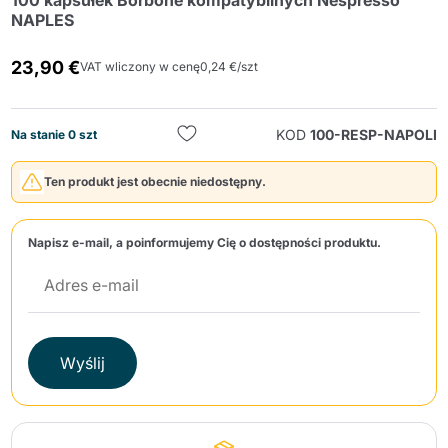
100 kapsułek Borbone kompatybilnych Nespresso
NAPLES
23,90 €
VAT wliczony w cenę
0,24 €/szt
KOD
100-RESP-NAPOLI
Na stanie 0 szt
Wyślij
Ten produkt jest obecnie niedostępny.
Napisz e-mail, a poinformujemy Cię o dostępności produktu.
Wyślij