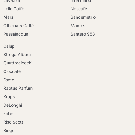
Lavazza
Inne marki
Lollo Caffè
Nescafè
Mars
Sandemetrio
Officina 5 Caffè
Maxtris
Passalacqua
Santero 958
Galup
Strega Alberti
Quattrociocchi
Cioccafè
Fonte
Raptus Parfum
Krups
DeLonghi
Faber
Riso Scotti
Ringo