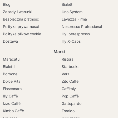
Blog
Bialetti
Zasady i warunki
Uno System
Bezpieczna płatność
Lavazza Firma
Polityka prywatności
Nespresso Professional
Polityka plików cookie
Illy Iperespresso
Dostawa
Illy X-Caps
Marki
Maracatu
Ristora
Bialetti
Starbucks
Borbone
Verzi
Dolce Vita
Zito Caffè
Fiasconaro
Caffitaly
Illy Caffè
Pop Caffè
Izzo Caffè
Gattopardo
Kimbo Caffè
Toraldo