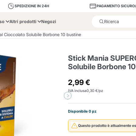
PAGAMENTO SICURO
SPEDIZIONE IN 24H
sso
Altri prodotti
Negozi
Il prodotto è stato aggiunto
 Cioccolato Solubile Borbone 10 bustine
Stick Mania SUPER
Solubile Borbone 10
bone
Dolce Vita
Fiasconaro
Illy Ca
2,99 €
IVA inclusa
0,30 €/pz
Delizie e Zucchero
Illy Iperespresso
A Modo Mio
Portacapsule e cialde
Cialda Ese 44
Cialde Ese
Decalcificanti e Filtr
Caffitaly System
Nespresso
Compostabili
Disponibile 0 pz
Officina 5
ars
Passalacqua
Risto
Caffè
Questo prodotto è attualmente es