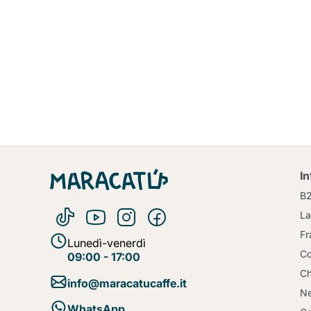
I
B
La
Fr
Lunedì-venerdì
Co
09:00 - 17:00
Ch
info@maracatucaffe.it
Ne
WhatsApp