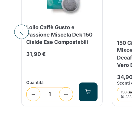
Lollo Caffè Gusto e
Passione Miscela Dek 150
Cialde Ese Compostabili
ú
150 C
Misce
31,90 €
/10
Decaf
Vero 
34,90
Quantità
Sconti 
150 сi
(0.233