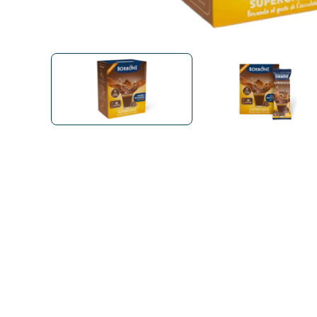
Bialetti
Uno System
Sandeme Cosmetici
Offerte
Zito Caffè
Caffitaly
Pop 
Ga
Santero 958
Maxtris
Fa
Krups
DeLonghi