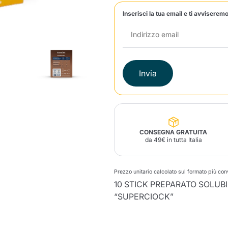
Inserisci la tua email e ti avviseremo
Lavazza Firma
Nespresso
Illy Iperespresso
Profumi Ambiente
Maracatu Accessori
Panettoni e prodotti
Professional
artigianali
Caffè
Gattopardo
Toraldo
Altre M
Invia
lup
Strega
Quattrociocchi
Ciocc
Alberti
CONSEGNA GRATUITA
da 49€ in tutta Italia
Muli
Prezzo unitario calcolato sul formato più co
Ringo
Riso Scotti
ber
Bian
10 STICK PREPARATO SOLUB
“SUPERCIOCK”