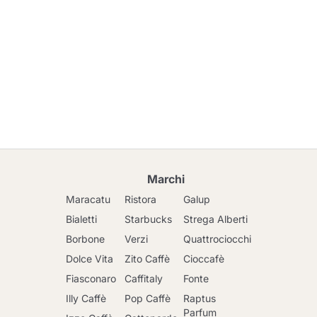
Marchi
Maracatu
Ristora
Galup
Bialetti
Starbucks
Strega Alberti
Borbone
Verzi
Quattrociocchi
Dolce Vita
Zito Caffè
Cioccafè
Fiasconaro
Caffitaly
Fonte
Illy Caffè
Pop Caffè
Raptus
Parfum