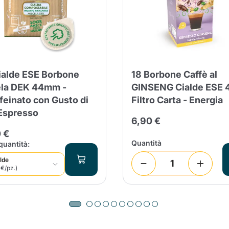
ialde ESE Borbone
18 Borbone Caffè al
la DEK 44mm -
GINSENG Cialde ESE 
feinato con Gusto di
Filtro Carta - Energia
Espresso
6,90 €
 €
Quantità
quantità:
alde
 €/pz.)