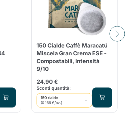
150 Cialde Caffè Maracatú
In
44
Miscela Gran Crema ESE -
Sa
Compostabili, Intensità
44
9/10
3,
24,90 €
Qua
Sconti quantità:
150 сialde
(0.166 €/pz.)