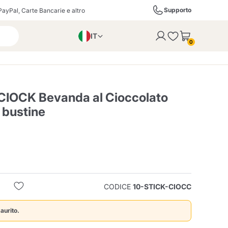
Supporto
PayPal, Carte Bancarie e altro
IT
 con successo al carrello
0
EN
PL
DE
CIOCK Bevanda al Cioccolato
 bustine
ffè
Izzo Caffè
Kimbo Caffè
i
Liquori, Distillati e
Espresso Point
Caffitaly
Blue / In Black
SodaStream
Bollicine
CODICE
10-STICK-CIOCC
ra
Starbucks
Verzi
aurito.