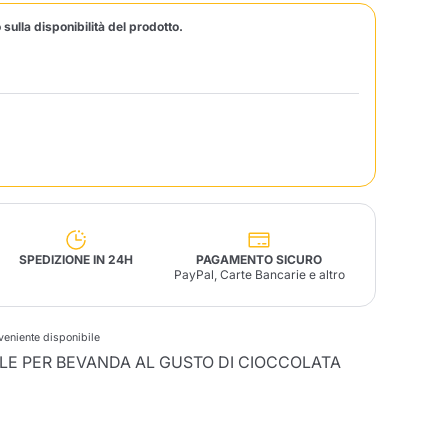
 sulla disponibilità del prodotto.
Fonte – Handcrafted
Blends
Patè, Olio, Pasta &
Specialità
Illy X-Caps
arche
Nescafè
Sandemetrio
Raptus
afè
Fonte
Parfum
SPEDIZIONE IN 24H
PAGAMENTO SICURO
PayPal, Carte Bancarie e altro
no
nveniente disponibile
co
ILE PER BEVANDA AL GUSTO DI CIOCCOLATA