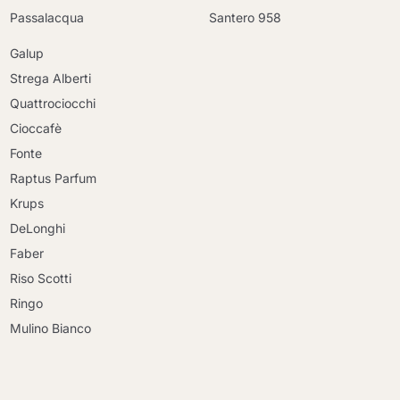
Passalacqua
Santero 958
Galup
Strega Alberti
Quattrociocchi
Cioccafè
Fonte
Raptus Parfum
Krups
DeLonghi
Faber
Riso Scotti
Ringo
Mulino Bianco
Continua a fare acquisti
Continua a fare acquisti