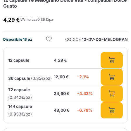
12 capsule Te Melograno Dolce Vita - compatibili Dolce
Gusto
4,29 €
IVA inclusa
0,36 €/pz
CODICE
12-DV-DG-MELOGRAN
Disponibile 18 pz
Invia
12 capsule
4,29 €
12,60 €
-2.1%
36 capsule
(0.35€/pz)
72 capsule
24,60 €
-4.43%
(0.342€/pz)
144 capsule
48,00 €
-6.76%
(0.333€/pz)