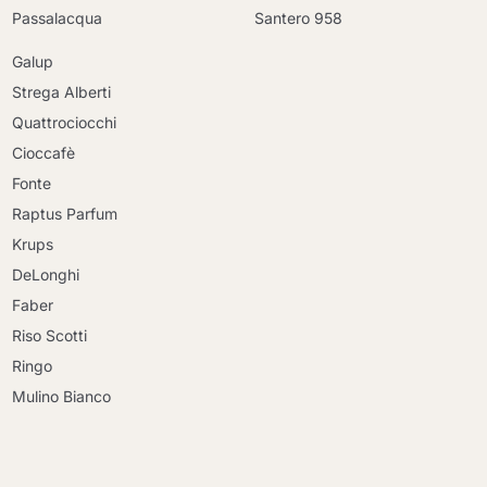
Passalacqua
Santero 958
Galup
Strega Alberti
Quattrociocchi
Cioccafè
Fonte
Raptus Parfum
Krups
DeLonghi
Faber
Riso Scotti
Ringo
Mulino Bianco
Continua a fare acquisti
Continua a fare acquisti