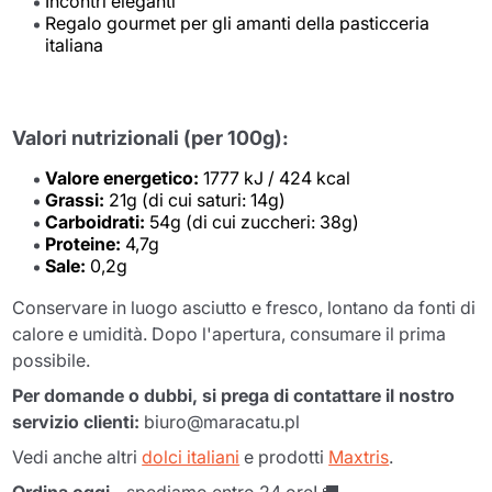
Incontri eleganti
Regalo gourmet per gli amanti della pasticceria
italiana
Valori nutrizionali (per 100g):
Valore energetico:
1777 kJ / 424 kcal
Grassi:
21g (di cui saturi: 14g)
Carboidrati:
54g (di cui zuccheri: 38g)
Proteine:
4,7g
Sale:
0,2g
Conservare in luogo asciutto e fresco, lontano da fonti di
calore e umidità. Dopo l'apertura, consumare il prima
possibile.
Per domande o dubbi, si prega di contattare il nostro
servizio clienti:
biuro@maracatu.pl
Vedi anche altri
dolci italiani
e prodotti
Maxtris
.