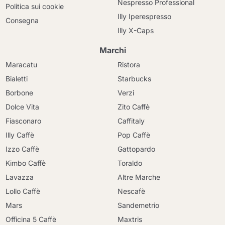
Nespresso Professional
Politica sui cookie
Illy Iperespresso
Consegna
Illy X-Caps
Marchi
Maracatu
Ristora
Bialetti
Starbucks
Borbone
Verzi
Dolce Vita
Zito Caffè
Fiasconaro
Caffitaly
Illy Caffè
Pop Caffè
Izzo Caffè
Gattopardo
Kimbo Caffè
Toraldo
Lavazza
Altre Marche
Lollo Caffè
Nescafè
Mars
Sandemetrio
Officina 5 Caffè
Maxtris