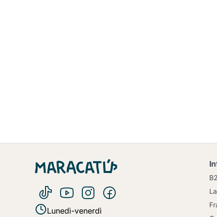
I
B
La
Fr
Lunedì-venerdì