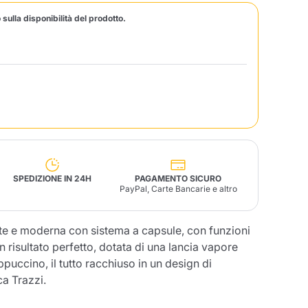
 sulla disponibilità del prodotto.
Fonte – Handcrafted
Blends
Patè, Olio, Pasta &
Specialità
Illy X-Caps
arche
Nescafè
Sandemetrio
Raptus
afè
Fonte
Parfum
SPEDIZIONE IN 24H
PAGAMENTO SICURO
PayPal, Carte Bancarie e altro
ante e moderna con sistema a capsule, con funzioni
no
co
 risultato perfetto, dotata di una lancia vapore
puccino, il tutto racchiuso in un design di
ca Trazzi.