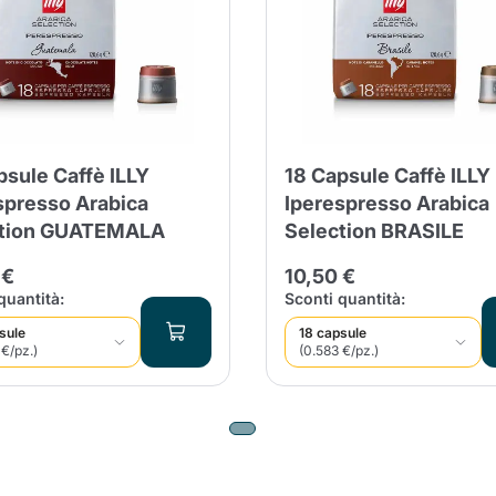
nua a fare acquisti
Continua a fare acquisti
Aggiungi la quantità minima cons
Continua a fare acquisti
Continua a fare acquisti
Vai al carrello
psule Caffè ILLY
18 Capsule Caffè ILLY
Invia
spresso Arabica
Iperespresso Arabica
ction GUATEMALA
Selection BRASILE
 €
10,50 €
quantità:
Sconti quantità:
sule
18 capsule
 €/pz.)
(0.583 €/pz.)