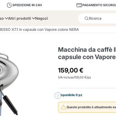
PAGAMENTO SICURO
SPEDIZIONE IN 24H
sso
Altri prodotti
Negozi
Il prodotto è stato aggiunto
ESSO X7.1 in capsule con Vapore colore NERA
Macchina da caffè 
capsule con Vapore
bone
Dolce Vita
Fiasconaro
Illy Ca
159,00 €
IVA inclusa
159,00 €/pz
Delizie e Zucchero
Illy Iperespresso
A Modo Mio
Portacapsule e cialde
Cialda Ese 44
Cialde Ese
Decalcificanti e Filtr
Caffitaly System
Nespresso
Compostabili
Disponibile 0 pz
Officina 5
ars
Passalacqua
Risto
Caffè
Questo prodotto è attualmente es