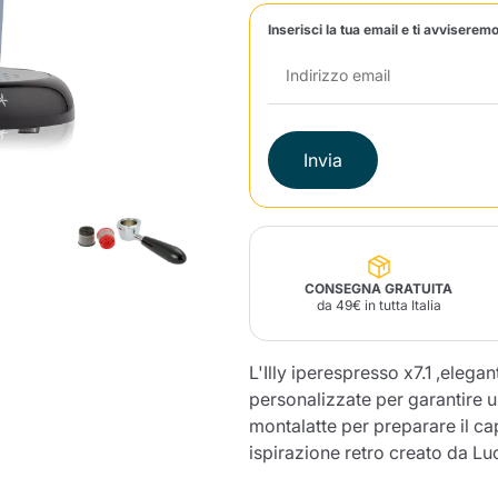
Inserisci la tua email e ti avviseremo
Lavazza Firma
Nespresso
Illy Iperespresso
Profumi Ambiente
Maracatu Accessori
Panettoni e prodotti
Professional
artigianali
Caffè
Gattopardo
Toraldo
Altre M
Invia
lup
Strega
Quattrociocchi
Ciocc
Alberti
CONSEGNA GRATUITA
da 49€ in tutta Italia
L'Illy iperespresso x7.1 ,eleg
Muli
Ringo
Riso Scotti
ber
Bian
personalizzate per garantire un
montalatte per preparare il cap
ispirazione retro creato da Lu