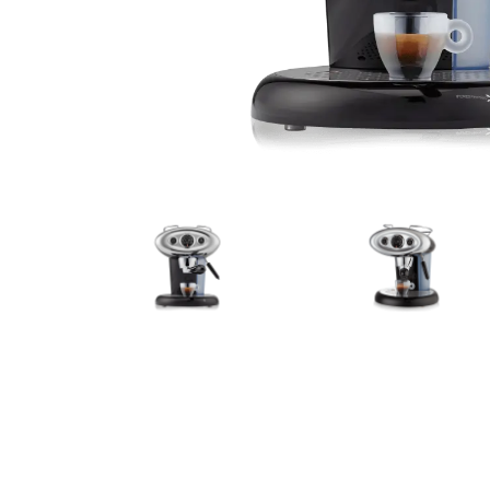
Bialetti
Uno System
Sandeme Cosmetici
Offerte
Zito Caffè
Caffitaly
Pop 
Ga
Santero 958
Maxtris
Fa
Krups
DeLonghi