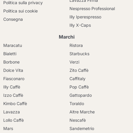
Lavazza Firma
Politica sulla privacy
Nespresso Professional
Politica sui cookie
Illy Iperespresso
Consegna
Illy X-Caps
Marchi
Maracatu
Ristora
Bialetti
Starbucks
Borbone
Verzi
Dolce Vita
Zito Caffè
Fiasconaro
Caffitaly
Illy Caffè
Pop Caffè
Izzo Caffè
Gattopardo
Kimbo Caffè
Toraldo
Lavazza
Altre Marche
Lollo Caffè
Nescafè
Mars
Sandemetrio