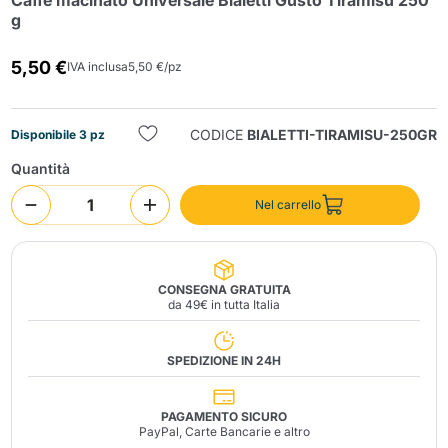
Caffè macinato Universale Bialetti Gusto Tiramisù 250
g
5,50 €
IVA inclusa
5,50 €/pz
CODICE
BIALETTI-TIRAMISU-250GR
Disponibile 3 pz
Quantità
Invia
Nel carrello
CONSEGNA GRATUITA
da 49€ in tutta Italia
SPEDIZIONE IN 24H
PAGAMENTO SICURO
PayPal, Carte Bancarie e altro