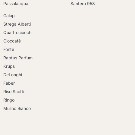
Passalacqua
Santero 958
Galup
Strega Alberti
Quattrociocchi
Cioccafè
Fonte
Raptus Parfum
Krups
DeLonghi
Faber
Riso Scotti
Ringo
Mulino Bianco
Continua a fare acquisti
Continua a fare acquisti