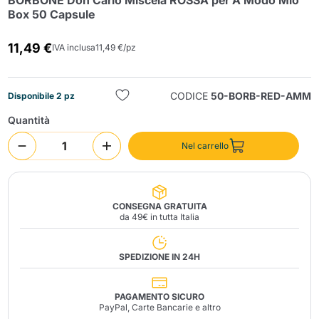
BORBONE Don Carlo Miscela ROSSA per A Modo Mio
Box 50 Capsule
11,49 €
IVA inclusa
11,49 €/pz
CODICE
50-BORB-RED-AMM
Disponibile 2 pz
Quantità
Invia
Nel carrello
CONSEGNA GRATUITA
da 49€ in tutta Italia
SPEDIZIONE IN 24H
PAGAMENTO SICURO
PayPal, Carte Bancarie e altro