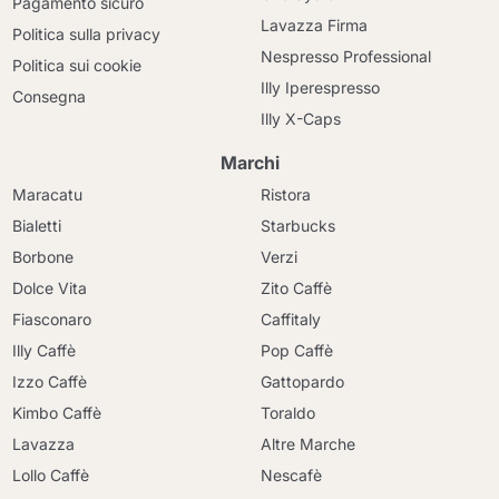
Pagamento sicuro
Lavazza Firma
Politica sulla privacy
Nespresso Professional
Politica sui cookie
Illy Iperespresso
Consegna
Illy X-Caps
Marchi
Maracatu
Ristora
Bialetti
Starbucks
Borbone
Verzi
Dolce Vita
Zito Caffè
Fiasconaro
Caffitaly
Illy Caffè
Pop Caffè
Izzo Caffè
Gattopardo
Kimbo Caffè
Toraldo
Lavazza
Altre Marche
Lollo Caffè
Nescafè