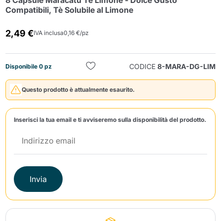
8 Capsule Maracatú Tè Limone - Dolce Gusto
Compatibili, Tè Solubile al Limone
2,49 €
IVA inclusa
0,16 €/pz
CODICE
8-MARA-DG-LIM
Disponibile 0 pz
Invia
Questo prodotto è attualmente esaurito.
Inserisci la tua email e ti avviseremo sulla disponibilità del prodotto.
Invia