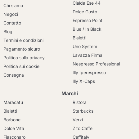
Cialda Ese 44
Chi siamo
Dolce Gusto
Negozi
Espresso Point
Contatto
Blue / In Black
Blog
Bialetti
Termini e condizioni
Uno System
Pagamento sicuro
Lavazza Firma
Politica sulla privacy
Nespresso Professional
Politica sui cookie
Illy Iperespresso
Consegna
Illy X-Caps
Marchi
Maracatu
Ristora
Bialetti
Starbucks
Borbone
Verzi
Dolce Vita
Zito Caffè
Fiasconaro
Caffitaly