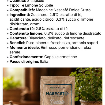
Quantità:
8 capsule
Tipo:
Tè Limone Solubile
Compatibilità:
Macchine Nescafé Dolce Gusto
Ingredienti:
Zucchero, 2.6% estratto di tè,
acidificante: acido citrico, 0.3% succo di limone
disidratato, aromi
Contenuto tè:
2.6% estratto di tè
Contenuto limone:
0.3% succo di limone disidratato
Carattere:
Bilanciato, delicato, rinfrescante
Benefici:
Puro piacere, freschezza, armonia sapori
Momento ideale:
Rinfresco pomeridiano, relax
serale
Confezionamento:
Capsule ermetiche
Paese di origine:
Italia