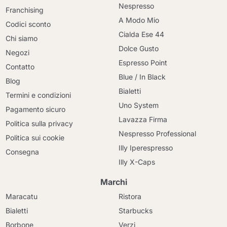
Nespresso
Franchising
A Modo Mio
Codici sconto
Cialda Ese 44
Chi siamo
Dolce Gusto
Negozi
Espresso Point
Contatto
Blue / In Black
Blog
Bialetti
Termini e condizioni
Uno System
Pagamento sicuro
Lavazza Firma
Politica sulla privacy
Nespresso Professional
Politica sui cookie
Illy Iperespresso
Consegna
Illy X-Caps
Marchi
Maracatu
Ristora
Bialetti
Starbucks
Borbone
Verzi