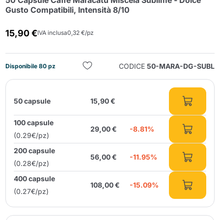
50 Capsule Caffè Maracatú Miscela Sublime - Dolce
Gusto Compatibili, Intensità 8/10
15,90 €
IVA inclusa
0,32 €/pz
CODICE
50-MARA-DG-SUBL
Disponibile 80 pz
Invia
50 capsule
15,90 €
100 capsule
29,00 €
-8.81%
(0.29€/pz)
200 capsule
56,00 €
-11.95%
(0.28€/pz)
400 capsule
108,00 €
-15.09%
(0.27€/pz)