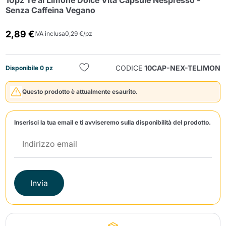
10pz Te al Limone Dolce Vita Capsule Nespresso -
Senza Caffeina Vegano
2,89 €
IVA inclusa
0,29 €/pz
CODICE
10CAP-NEX-TELIMON
Disponibile 0 pz
Invia
Questo prodotto è attualmente esaurito.
Inserisci la tua email e ti avviseremo sulla disponibilità del prodotto.
Invia