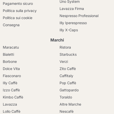
Uno System
Pagamento sicuro
Lavazza Firma
Politica sulla privacy
Nespresso Professional
Politica sui cookie
Illy Iperespresso
Consegna
Illy X-Caps
Marchi
Maracatu
Ristora
Bialetti
Starbucks
Borbone
Verzi
Dolce Vita
Zito Caffè
Fiasconaro
Caffitaly
Illy Caffè
Pop Caffè
Izzo Caffè
Gattopardo
Kimbo Caffè
Toraldo
Lavazza
Altre Marche
Lollo Caffè
Nescafè