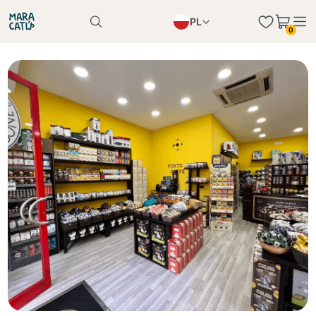
PL
0
Produkt został poprawnie dodany do koszyka
EN
Produkt został poprawnie dodany do koszyka
IT
DE
Kontynuuj zakupy
Kontynuuj zakupy
Kontynuuj zakupy
Dodaj minimalną dozwoloną ilość