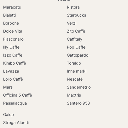
Maracatu
Ristora
Bialetti
Starbucks
Borbone
Verzi
Dolce Vita
Zito Caffè
Fiasconaro
Caffitaly
Illy Caffè
Pop Caffè
Izzo Caffè
Gattopardo
Kimbo Caffè
Toraldo
Lavazza
Inne marki
Lollo Caffè
Nescafè
Mars
Sandemetrio
Officina 5 Caffè
Maxtris
Passalacqua
Santero 958
Galup
Strega Alberti