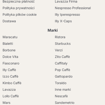
Bezpieczna płatność
Lavazza Firma
Polityka prywatności
Nespresso Professional
Polityka plików cookie
Illy Iperespresso
Dostawa
Illy X-Caps
Marki
Maracatu
Ristora
Bialetti
Starbucks
Borbone
Verzi
Dolce Vita
Zito Caffè
Fiasconaro
Caffitaly
Illy Caffè
Pop Caffè
Izzo Caffè
Gattopardo
Kimbo Caffè
Toraldo
Lavazza
Inne marki
Lollo Caffè
Nescafè
Mars
Sandemetrio