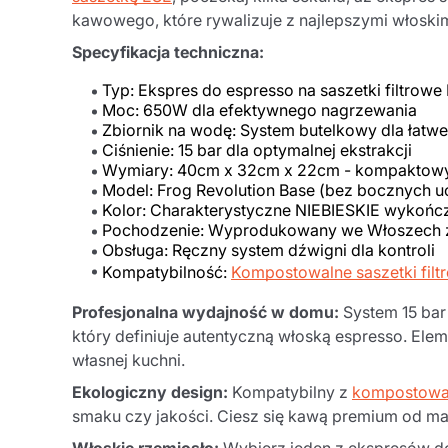
kawowego, które rywalizuje z najlepszymi włoskim
Specyfikacja techniczna:
Typ: Ekspres do espresso na saszetki filtro
Moc: 650W dla efektywnego nagrzewania
Zbiornik na wodę: System butelkowy dla łatwe
Ciśnienie: 15 bar dla optymalnej ekstrakcji
Wymiary: 40cm x 32cm x 22cm - kompaktowy,
Model: Frog Revolution Base (bez bocznych 
Kolor: Charakterystyczne NIEBIESKIE wykońc
Pochodzenie: Wyprodukowany we Włoszech z
Obsługa: Ręczny system dźwigni dla kontroli
Kompatybilność:
Kompostowalne saszetki filt
Profesjonalna wydajność w domu:
System 15 bar 
który definiuje autentyczną włoską espresso. Ele
własnej kuchni.
Ekologiczny design:
Kompatybilny z
kompostowal
smaku czy jakości. Ciesz się kawą premium od ma