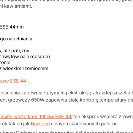
i kawiarniami.
we ESE 44mm
Produkt został poprawnie dodany do
go napełniania
koszyka
 ale potężny
uchwytów na akcesoria)
zenie
 włoskim rzemiosłem
rowe ESE 44
ciśnienia zapewnia optymalną ekstrakcję z każdej saszetki 
Kontynuuj zakupy
Kontynuuj zakupy
Dodaj minimalną dozwoloną iloś
Kontynuuj zakupy
ment grzewczy 650W zapewnia stałą kontrolę temperatury dl
nymi saszetkami filtrów ESE 44
, ten ekspres wspiera zr
rek takich jak
Borbone
i innych szanowanych palarni.
Kontynuuj zakupy
Przejdź do koszyka