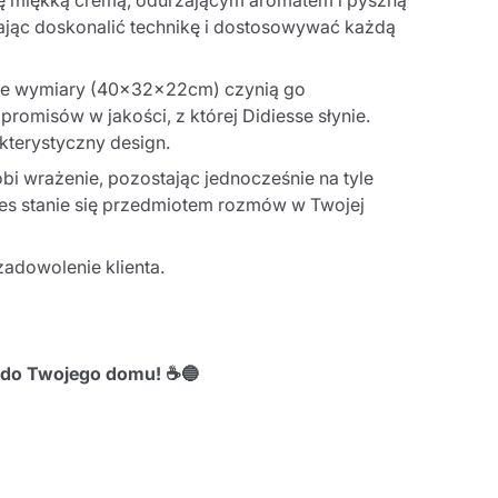
ię miękką cremą, odurzającym aromatem i pyszną
ając doskonalić technikę i dostosowywać każdą
owe wymiary (40x32x22cm) czynią go
omisów w jakości, z której Didiesse słynie.
kterystyczny design.
bi wrażenie, pozostając jednocześnie na tyle
res stanie się przedmiotem rozmów w Twojej
adowolenie klienta.
o do Twojego domu! ☕🔵