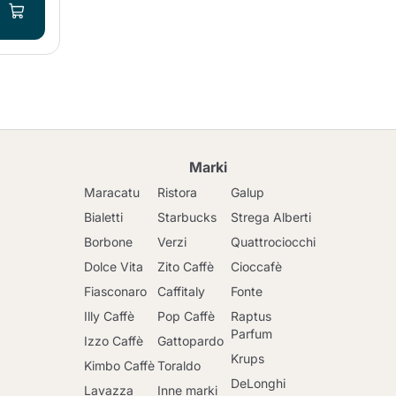
Marki
Maracatu
Ristora
Galup
Bialetti
Starbucks
Strega Alberti
Borbone
Verzi
Quattrociocchi
Dolce Vita
Zito Caffè
Cioccafè
Fiasconaro
Caffitaly
Fonte
Illy Caffè
Pop Caffè
Raptus
Parfum
Izzo Caffè
Gattopardo
Krups
Kimbo Caffè
Toraldo
DeLonghi
Lavazza
Inne marki