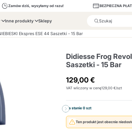
BEZPIECZNA PŁA
Zamów dziś, wysyłamy od razu!
y
Inne produkty
Sklepy
Produkt został poprawnie d
NIEBIESKI Ekspres ESE 44 Saszetki - 15 Bar
Didiesse Frog Revo
Saszetki - 15 Bar
bone
Dolce Vita
Fiasconaro
Illy Ca
129,00 €
VAT wliczony w cenę
129,00 €/szt
Illy Iperespresso
Desery i wypieki
A Modo Mio
Pojemniki na kapsułki i
Cialda Ese 44
Cialde Ese
Odkamieniacze i Filt
Caffitaly System
Nespresso
Compostabili
saszetki
Na stanie 0 szt
Officina 5
ars
Passalacqua
Risto
Caffè
Ten produkt jest obecnie niedos