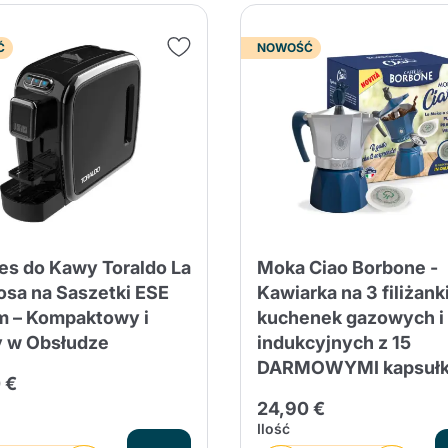
Ć
NOWOŚĆ
es do Kawy Toraldo La
Moka Ciao Borbone -
sa na Saszetki ESE
Kawiarka na 3 filiżank
 – Kompaktowy i
kuchenek gazowych i
 w Obsłudze
indukcyjnych z 15
DARMOWYMI kapsułk
 €
24,90 €
Ilość