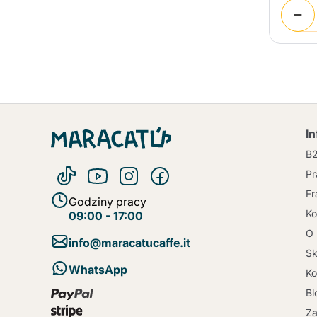
I
B
Pr
Fr
Godziny pracy
Ko
09:00 - 17:00
O 
info@maracatucaffe.it
Sk
WhatsApp
Ko
Bl
Za