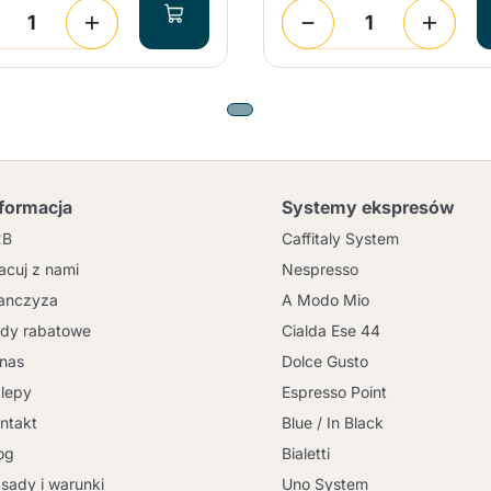
nformacja
Systemy ekspresów
2B
Caffitaly System
acuj z nami
Nespresso
anczyza
A Modo Mio
dy rabatowe
Cialda Ese 44
nas
Dolce Gusto
lepy
Espresso Point
ntakt
Blue / In Black
og
Bialetti
sady i warunki
Uno System