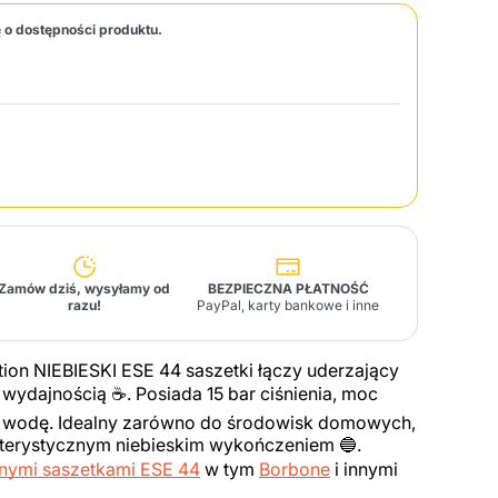
 o dostępności produktu.
Fonte – Handcrafted
Blends
Pasztety, Oleje,
Makarony i Specjały
Illy X-Caps
arki
Nescafè
Sandemetrio
Raptus
afè
Fonte
Parfum
Zamów dziś, wysyłamy od
BEZPIECZNA PŁATNOŚĆ
razu!
PayPal, karty bankowe i inne
tion NIEBIESKI ESE 44 saszetki łączy uderzający
no
 wydajnością ☕. Posiada 15 bar ciśnienia, moc
co
a wodę. Idealny zarówno do środowisk domowych,
akterystycznym niebieskim wykończeniem 🔵.
ymi saszetkami ESE 44
w tym
Borbone
i innymi