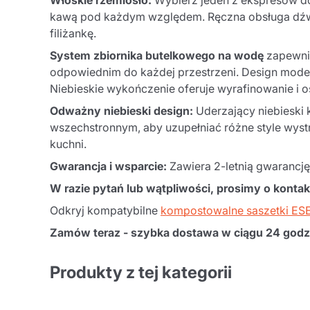
Włoskie rzemiosło:
Wybierz jeden z ekspresów do
kawą pod każdym względem. Ręczna obsługa dźwig
filiżankę.
System zbiornika butelkowego na wodę
zapewnia
odpowiednim do każdej przestrzeni. Design modelu
Niebieskie wykończenie oferuje wyrafinowanie i o
Odważny niebieski design:
Uderzający niebieski 
wszechstronnym, aby uzupełniać różne style wyst
kuchni.
Gwarancja i wsparcie:
Zawiera 2-letnią gwarancję
W razie pytań lub wątpliwości, prosimy o kontak
Odkryj kompatybilne
kompostowalne saszetki ES
Zamów teraz - szybka dostawa w ciągu 24 godz
Produkty z tej kategorii