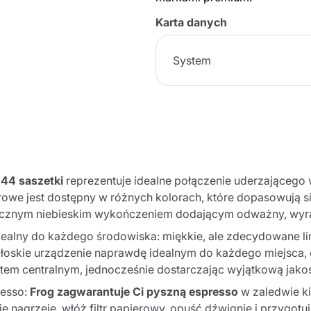
Karta danych
System
 44 saszetki
reprezentuje idealne połączenie uderzającego 
ltrowe jest dostępny w różnych kolorach, które dopasowują
stycznym niebieskim wykończeniem dodającym odważny, wy
idealny do każdego środowiska: miękkie, ale zdecydowane li
włoskie urządzenie naprawdę idealnym do każdego miejsca, cz
ktem centralnym, jednocześnie dostarczając wyjątkową jako
resso:
Frog zagwarantuje Ci pyszną espresso
w zaledwie ki
się nagrzeje, włóż filtr papierowy, opuść dźwignię i przygo