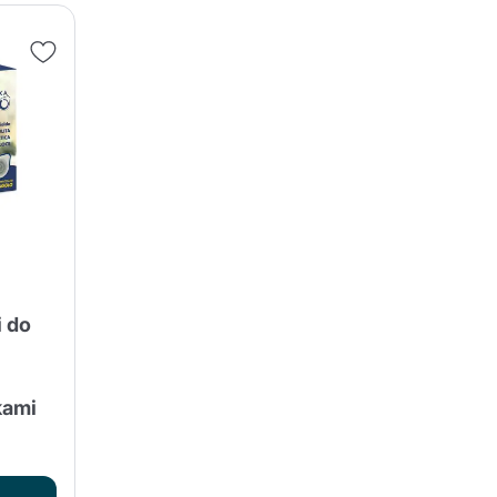
i do
ami