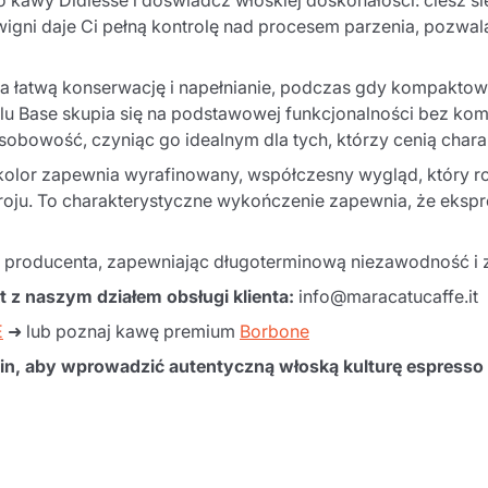
 kawy Didiesse i doświadcz włoskiej doskonałości: ciesz s
Wyślij
ni daje Ci pełną kontrolę nad procesem parzenia, pozwal
 łatwą konserwację i napełnianie, podczas gdy kompakt
 Base skupia się na podstawowej funkcjonalności bez kompr
sobowość, czyniąc go idealnym dla tych, którzy cenią chara
kolor zapewnia wyrafinowany, współczesny wygląd, który ro
roju. To charakterystyczne wykończenie zapewnia, że eksp
 producenta, zapewniając długoterminową niezawodność i z
t z naszym działem obsługi klienta:
info@maracatucaffe.it
E
➜ lub poznaj kawę premium
Borbone
in, aby wprowadzić autentyczną włoską kulturę espress