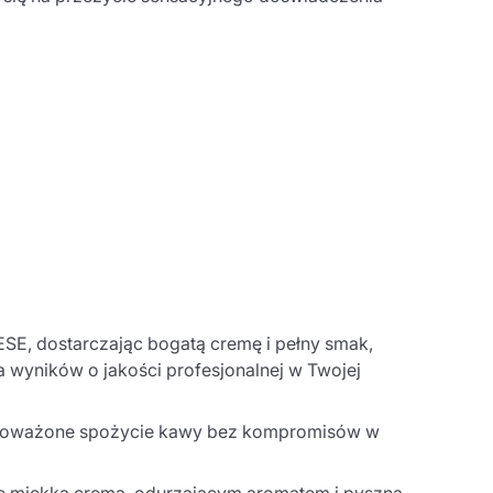
ESE, dostarczając bogatą cremę i pełny smak,
ć
a wyników o jakości profesjonalnej w Twojej
ównoważone spożycie kawy bez kompromisów w