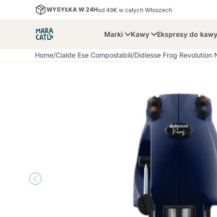
WYSYŁKA W 24H
od 49€ w całych Włoszech
Marki
Kawy
Ekspresy do kaw
Home
/
Cialde Ese Compostabili
/
Didiesse Frog Revolution 
Maracatu
Bialetti
Bor
Lavazza A Modo Mio
Kawa w Ziarnach i
Dolce Gusto
Nescafè Dolce Gusto
Akcesoria i Filiżanki
Nespresso
Mielona
Lavazza
Lollo Caffè
M