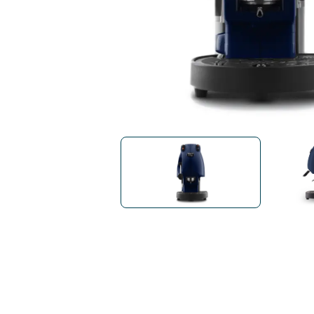
Bialetti
Uno System
Sandemè Kosmetyki
Oferty
Zito Caffè
Caffitaly
Pop 
Ga
Santero 958
Maxtris
Fa
Krups
DeLonghi