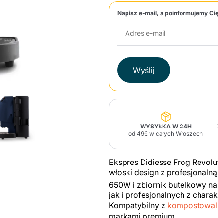
Napisz e-mail, a poinformujemy Cię
Lavazza Firma
Nespresso
Illy Iperespresso
Zapachy do domu
Akcesoria Maracatú
Panettone i desery
Professional
tradycyjne
Caffè
Gattopardo
Toraldo
Inne m
Wyślij
lup
Strega
Quattrociocchi
Ciocc
Alberti
WYSYŁKA W 24H
od 49€ w całych Włoszech
Ekspres Didiesse Frog Revolu
Muli
Ringo
Riso Scotti
ber
włoski design z profesjonalną
Bian
650W i zbiornik butelkowy n
jak i profesjonalnych z char
Kompatybilny z
kompostowaln
markami premium.