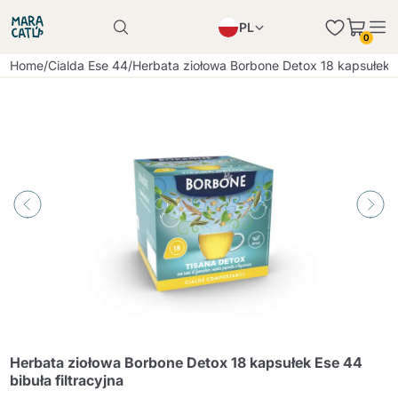
PL
0
Produkt został poprawnie dodany do koszyka
EN
Home
/
Cialda Ese 44
/
Herbata ziołowa Borbone Detox 18 kapsułek Es
Produkt został poprawnie dodany do koszyka
IT
DE
Kontynuuj zakupy
Kontynuuj zakupy
Kontynuuj zakupy
Dodaj minimalną dozwoloną ilość
Herbata ziołowa Borbone Detox 18 kapsułek Ese 44
bibuła filtracyjna