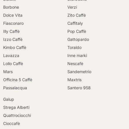
Borbone
Verzi
Dolce Vita
Zito Caffè
Fiasconaro
Caffitaly
Illy Caffè
Pop Caffè
Izzo Caffè
Gattopardo
Kimbo Caffè
Toraldo
Lavazza
Inne marki
Lollo Caffè
Nescafè
Mars
Sandemetrio
Officina 5 Caffè
Maxtris
Passalacqua
Santero 958
Galup
Strega Alberti
Quattrociocchi
Cioccafè