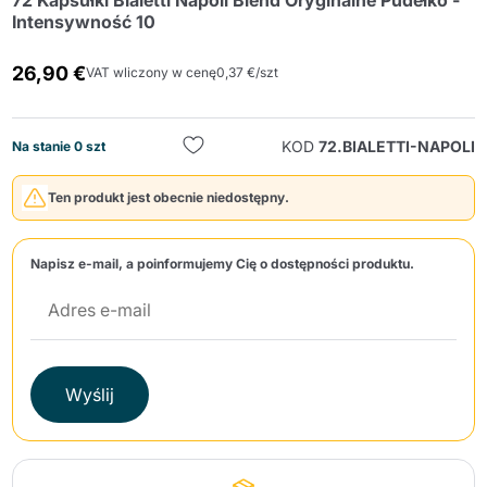
72 Kapsułki Bialetti Napoli Blend Oryginalne Pudełko -
Intensywność 10
26,90 €
VAT wliczony w cenę
0,37 €/szt
KOD
72.BIALETTI-NAPOLI
Na stanie 0 szt
Wyślij
Ten produkt jest obecnie niedostępny.
Napisz e-mail, a poinformujemy Cię o dostępności produktu.
Wyślij