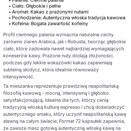
Palenie: Ciemne palenie
Ciało: Głębokie i pełne
Aromat: Kakao z prażonymi nutami
Pochodzenie: Autentyczna włoska tradycja kawowa
Kofeina: Bogata zawartość kofeiny
Profil ciemnego palenia wzmacnia naturalne cechy
zarówno ziaren Arabica, jak i Robusta, tworząc głębokie
ciało, które zadowala nawet najbardziej wymagających
koneserów kawy. Prażone nuty dodają złożoności,
podczas gdy lekkie wskazówki kakao zapewniają
subtelną słodycz, która idealnie równoważy
intensywność.
Ta mieszanka reprezentuje prawdziwą neapolitańską
filozofię kawową - mocną, intensywną i głęboko
satysfakcjonującą. Idealna dla tych, którzy cenią
tradycyjną włoską kulturę espresso i chcą doświadczyć
autentycznego smaku, który uczynił neapolitańską kawę
sławną na całym świecie. Format 72 kapsułek zapewnia,
że zawsze masz gotową autentyczną włoską kawę na