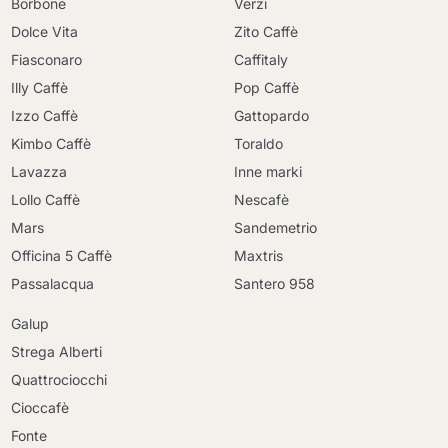
Borbone
Verzi
Dolce Vita
Zito Caffè
Fiasconaro
Caffitaly
Illy Caffè
Pop Caffè
Izzo Caffè
Gattopardo
Kimbo Caffè
Toraldo
Lavazza
Inne marki
Lollo Caffè
Nescafè
Mars
Sandemetrio
Officina 5 Caffè
Maxtris
Passalacqua
Santero 958
Galup
Strega Alberti
Quattrociocchi
Cioccafè
Fonte