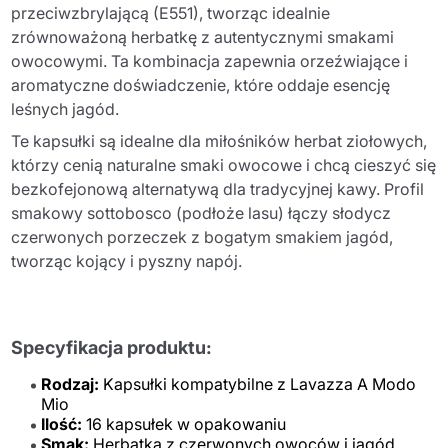
przeciwzbrylającą (E551), tworząc idealnie
zrównoważoną herbatkę z autentycznymi smakami
owocowymi. Ta kombinacja zapewnia orzeźwiające i
aromatyczne doświadczenie, które oddaje esencję
leśnych jagód.
Te kapsułki są idealne dla miłośników herbat ziołowych,
którzy cenią naturalne smaki owocowe i chcą cieszyć się
bezkofejonową alternatywą dla tradycyjnej kawy. Profil
smakowy sottobosco (podłoże lasu) łączy słodycz
czerwonych porzeczek z bogatym smakiem jagód,
tworząc kojący i pyszny napój.
Specyfikacja produktu:
Rodzaj:
Kapsułki kompatybilne z Lavazza A Modo
Mio
Ilość:
16 kapsułek w opakowaniu
Smak:
Herbatka z czerwonych owoców i jagód