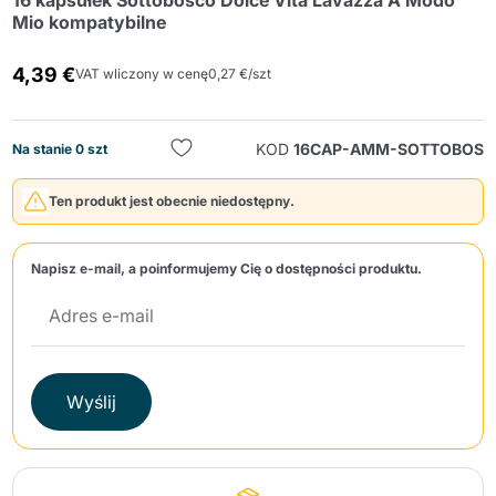
16 kapsułek Sottobosco Dolce Vita Lavazza A Modo
Mio kompatybilne
4,39 €
VAT wliczony w cenę
0,27 €/szt
KOD
16CAP-AMM-SOTTOBOS
Na stanie 0 szt
Wyślij
Ten produkt jest obecnie niedostępny.
Napisz e-mail, a poinformujemy Cię o dostępności produktu.
Wyślij