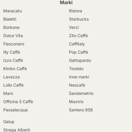
Marki
Maracatu
Ristora
Bialetti
Starbucks
Borbone
Verzi
Dolce Vita
Zito Caffè
Fiasconaro
Caffitaly
Illy Caffè
Pop Caffè
Izzo Caffè
Gattopardo
Kimbo Caffè
Toraldo
Lavazza
Inne marki
Lollo Caffè
Nescafè
Mars
Sandemetrio
Officina 5 Caffè
Maxtris
Passalacqua
Santero 958
Galup
Strega Alberti