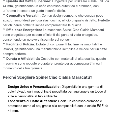
**
Progettate per utilizzare cialde ESE da
Qualità del Caffè Superiore:
44 mm, garantiscono un caffè espresso autentico e cremoso, con
un'aroma intenso e un gusto inconfondibile.
**
Con un design compatto che occupa poco
Compatte e Versatili:
spazio, sono ideali per qualsiasi cucina, ufficio o spazio ristretto. Perfette
per chi cerca praticità senza compromettere la qualità.
**
Le macchine Spinel Ciao Cialda Maracatú
Efficienza Energetica:
sono progettate per essere efficienti dal punto di vista energetico,
consentendo un notevole risparmio sui consumi.
**
Dotate di componenti facilmente smontabili e
Facilità di Pulizia:
lavabili, garantiscono una manutenzione semplice e veloce per un caffè
sempre perfetto.
**
Costruite con materiali di alta qualità, queste
Durata e Affidabilità:
macchine sono robuste e durature, pronte per accompagnarti in ogni
momento della tua giornata.
Perché Scegliere Spinel Ciao Cialda Maracatú?
Disponibile in una gamma di
Design Unico e Personalizzabile:
colori vivaci, ogni macchina è progettata per aggiungere un tocco di
stile e personalità al tuo ambiente.
Goditi un espresso cremoso e
Esperienza di Caffè Autentica:
aromatico come al bar, grazie alla compatibilità con le cialde ESE da
44 mm.