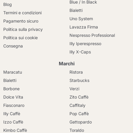
Blue / In Black
Blog
Bialetti
Termini e condizioni
Uno System
Pagamento sicuro
Lavazza Firma
Politica sulla privacy
Nespresso Professional
Politica sui cookie
Illy Iperespresso
Consegna
Illy X-Caps
Marchi
Maracatu
Ristora
Bialetti
Starbucks
Borbone
Verzi
Dolce Vita
Zito Caffè
Fiasconaro
Caffitaly
Illy Caffè
Pop Caffè
Izzo Caffè
Gattopardo
Kimbo Caffè
Toraldo