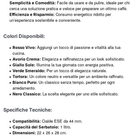
Facile da usare e da pulire, ideale per chi
Semplicità e Comodità:
cerca una soluzione pratica e veloce per preparare un ottimo caffè.
Consumo energetico ridotto per
Efficienza e Risparmio:
un’esperienza sostenibile e conveniente.
Colori Disponibili:
Aggiungi un tocco di passione e vitalità alla tua
Rosso Vivo:
cucina.
Eleganza e raffinatezza per un look sofisticato.
Avorio Crema:
Illumina la tua giornata con energia positiva.
Giallo Sole:
Per un tocco di eleganza naturale.
Verde Smeraldo:
Un colore neutro e versatile per un ambiente raffinato.
Tortora:
Un classico senza tempo, perfetto per ogni
Bianco Puro:
arredamento.
La scelta elegante per uno stile sofisticato.
Nero Classico:
Specifiche Tecniche:
Cialde ESE da 44 mm.
Compatibilità:
1 litro.
Capacità del Serbatoio:
22 x 26 x 28 cm.
Dimensioni: