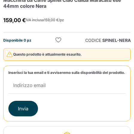
Macchina da Caffè Spinel Ciao Cialda Maracatú ese
44mm colore Nera
159,00 €
IVA inclusa
159,00 €/pz
CODICE
SPINEL-NERA
Disponibile 0 pz
Invia
Questo prodotto è attualmente esaurito.
Inserisci la tua email e ti avviseremo sulla disponibilità del prodotto.
Invia