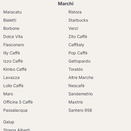
Marchi
Maracatu
Ristora
Bialetti
Starbucks
Borbone
Verzi
Dolce Vita
Zito Caffè
Fiasconaro
Caffitaly
Illy Caffè
Pop Caffè
Izzo Caffè
Gattopardo
Kimbo Caffè
Toraldo
Lavazza
Altre Marche
Lollo Caffè
Nescafè
Mars
Sandemetrio
Officina 5 Caffè
Maxtris
Passalacqua
Santero 958
Galup
Strega Alberti