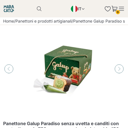
IT
Il prodotto è stato aggiunto con successo al
0
carrello
EN
Il prodotto è stato aggiunto con successo al
Home
/
Panettoni e prodotti artigianali
/
Panettone Galup Paradiso se
carrello
PL
DE
Continua a fare acquisti
Continua a fare acquisti
Aggiungi la quantità minima consentita
Continua a fare acquisti
Panettone Galup Paradiso senza uvetta e canditi con