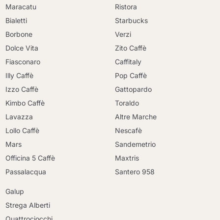
Maracatu
Ristora
Bialetti
Starbucks
Borbone
Verzi
Dolce Vita
Zito Caffè
Fiasconaro
Caffitaly
Illy Caffè
Pop Caffè
Izzo Caffè
Gattopardo
Kimbo Caffè
Toraldo
Lavazza
Altre Marche
Lollo Caffè
Nescafè
Mars
Sandemetrio
Officina 5 Caffè
Maxtris
Passalacqua
Santero 958
Galup
Strega Alberti
Quattrociocchi