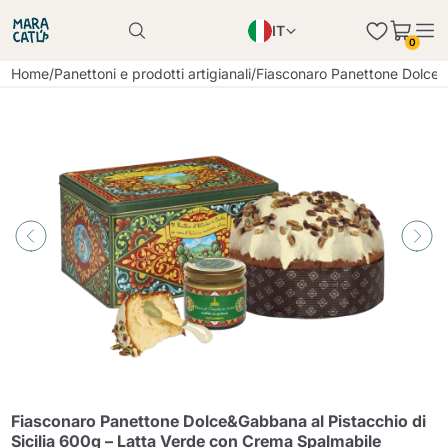
IT
Il prodotto è stato aggiunto con successo al
0
carrello
EN
Il prodotto è stato aggiunto con successo al
Home
/
Panettoni e prodotti artigianali
/
Fiasconaro Panettone Dolce&
carrello
PL
DE
Continua a fare acquisti
Continua a fare acquisti
Aggiungi la quantità minima consentita
Continua a fare acquisti
Fiasconaro Panettone Dolce&Gabbana al Pistacchio di
Sicilia 600g – Latta Verde con Crema Spalmabile