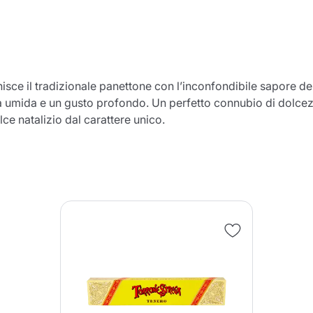
chisce il tradizionale panettone con l’inconfondibile sapore 
nua a fare acquisti
Continua a fare acquisti
Aggiungi la quantità minima cons
Continua a fare acquisti
za umida e un gusto profondo. Un perfetto connubio di dolc
lce natalizio dal carattere unico.
Continua a fare acquisti
Vai al carrello
Invia