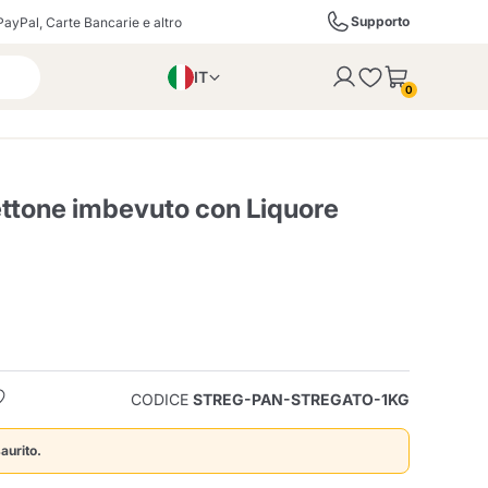
Supporto
PayPal, Carte Bancarie e altro
IT
 con successo al carrello
0
EN
PL
DE
ettone imbevuto con Liquore
ffè
Izzo Caffè
Kimbo Caffè
i
Liquori, Distillati e
Espresso Point
Caffitaly
Blue / In Black
SodaStream
Bollicine
CODICE
STREG-PAN-STREGATO-1KG
ra
Starbucks
Verzi
aurito.