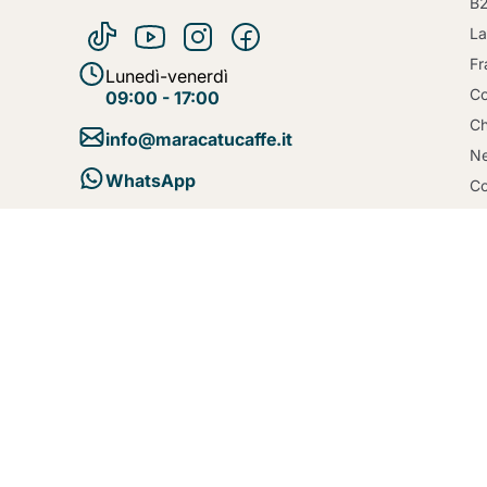
B
La
Fr
Lunedì-venerdì
Co
09:00 - 17:00
Ch
info@maracatucaffe.it
Ne
WhatsApp
Co
Bl
Te
Pa
Po
Po
C