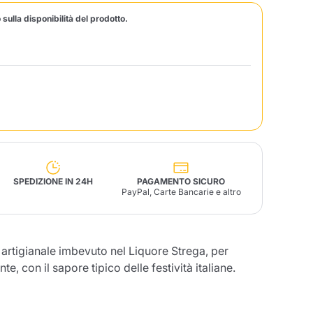
 sulla disponibilità del prodotto.
Fonte – Handcrafted
Blends
Patè, Olio, Pasta &
Specialità
Illy X-Caps
arche
Nescafè
Sandemetrio
Raptus
afè
Fonte
Parfum
SPEDIZIONE IN 24H
PAGAMENTO SICURO
PayPal, Carte Bancarie e altro
no
co
 artigianale imbevuto nel Liquore Strega, per
e, con il sapore tipico delle festività italiane.