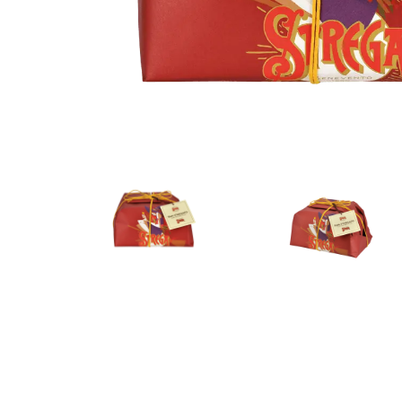
Bialetti
Uno System
Sandeme Cosmetici
Offerte
Zito Caffè
Caffitaly
Pop 
Ga
Santero 958
Maxtris
Fa
Krups
DeLonghi