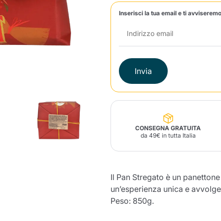
Inserisci la tua email e ti avviseremo
Lavazza Firma
Nespresso
Illy Iperespresso
Profumi Ambiente
Maracatu Accessori
Panettoni e prodotti
Professional
artigianali
Caffè
Gattopardo
Toraldo
Altre M
Invia
lup
Strega
Quattrociocchi
Ciocc
Alberti
CONSEGNA GRATUITA
da 49€ in tutta Italia
Muli
Ringo
Riso Scotti
ber
Bian
Il Pan Stregato è un panettone
un’esperienza unica e avvolgent
Il prodotto è stato aggiunto con
Peso: 850g.
successo al carrello