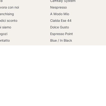
2B
Caffitaly System
vora con noi
Nespresso
anchising
A Modo Mio
dici sconto
Cialda Ese 44
i siamo
Dolce Gusto
Continua a fare acquisti
gozi
Espresso Point
ntatto
Blue / In Black
og
Bialetti
rmini e condizioni
Uno System
gamento sicuro
Lavazza Firma
litica sulla privacy
Nespresso Professional
litica sui cookie
Illy Iperespresso
onsegna
Illy X-Caps