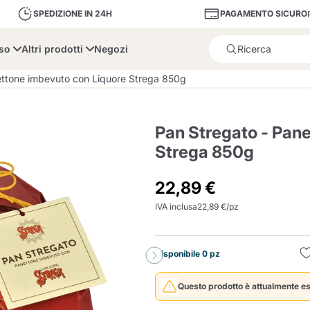
PAGAMENTO SICURO
SPEDIZIONE IN 24H
sso
Altri prodotti
Negozi
Il prodotto è stato aggiunto
ettone imbevuto con Liquore Strega 850g
Pan Stregato - Pan
Strega 850g
bone
Dolce Vita
Fiasconaro
Illy Ca
22,89 €
IVA inclusa
22,89 €/pz
Delizie e Zucchero
Illy Iperespresso
A Modo Mio
Portacapsule e cialde
Cialda Ese 44
Cialde Ese
Decalcificanti e Filtr
Caffitaly System
Nespresso
Compostabili
Disponibile 0 pz
Officina 5
ars
Passalacqua
Risto
Caffè
Questo prodotto è attualmente es