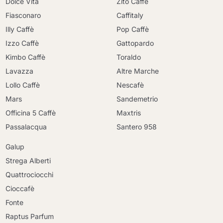
Dolce Vita
Zito Caffè
Fiasconaro
Caffitaly
Illy Caffè
Pop Caffè
Izzo Caffè
Gattopardo
Kimbo Caffè
Toraldo
Lavazza
Altre Marche
Lollo Caffè
Nescafè
Mars
Sandemetrio
Officina 5 Caffè
Maxtris
Passalacqua
Santero 958
Galup
Strega Alberti
Quattrociocchi
Cioccafè
Fonte
Raptus Parfum