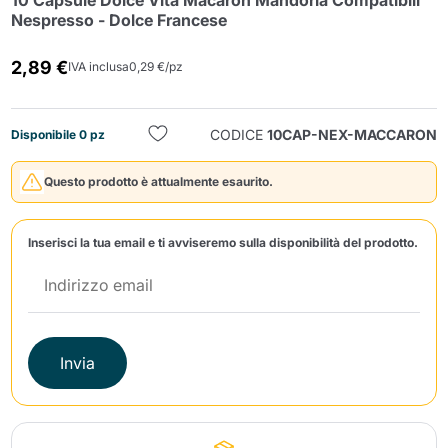
10 Capsule Dolce Vita Macaron Mandorla Compatibili
Nespresso - Dolce Francese
2,89 €
IVA inclusa
0,29 €/pz
CODICE
10CAP-NEX-MACCARON
Disponibile 0 pz
Invia
Questo prodotto è attualmente esaurito.
Inserisci la tua email e ti avviseremo sulla disponibilità del prodotto.
Invia